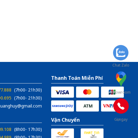
Chat Zalo
Thanh Toán Miễn Phí
77.888
(7h00- 21h30)
Showroom
90.695
(7h00- 21h30)
xquanghuy@gmail.com
Vận Chuyển
Gọi ngay
49.108
(8h00- 17h30)
44.989
(8h00- 17h30)