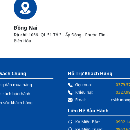
Đồng Nai
Địa chỉ:
1066- QL 51 Tổ 3 - Ấp Đồng - Phước Tân -
Biên Hòa
 Sách Chung
Hỗ Trợ Khách Hàng
ng dẫn mua hàng
Gọi mua:
0379.3
Khiếu nại:
0327.9
h sách bảo hành
Email:
cskh.ino
 sóc khách hàng
Liên Hệ Bảo Hành
KV Miền Bắc:
0902.1
KV Miền Trung:
0962.6