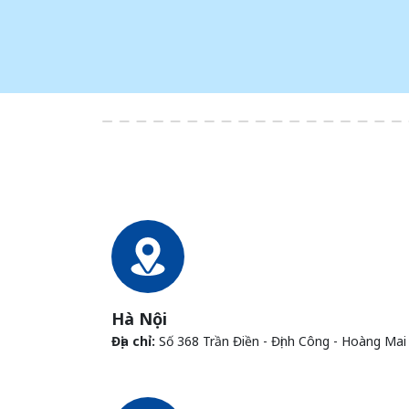
Hà Nội
Địa chỉ:
Số 368 Trần Điền - Định Công - Hoàng Mai