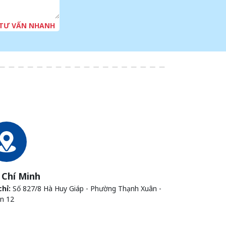
 TƯ VẤN NHANH
 Chí Minh
chỉ:
Số 827/8 Hà Huy Giáp - Phường Thạnh Xuân -
n 12