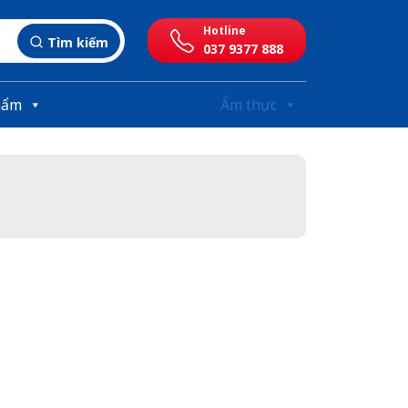
Hotline
Tìm kiếm
037 9377 888
hẩm
Ẩm thực