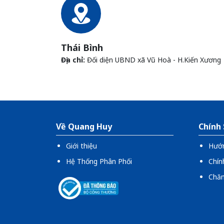
Thái Bình
Địa chỉ:
Đối diện UBND xã Vũ Hoà - H.Kiến Xương
Về Quang Huy
Chính
Giới thiệu
Hướ
Hệ Thống Phân Phối
Chín
Chăm