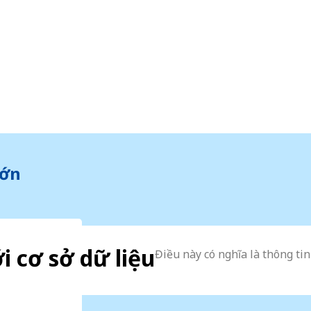
Lớn
ới cơ sở dữ liệu
Điều này có nghĩa là thông ti