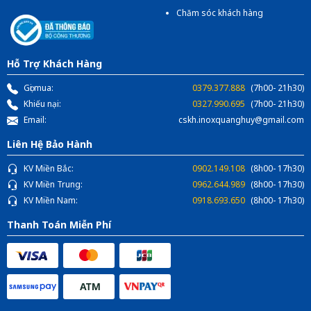
Chăm sóc khách hàng
Hỗ Trợ Khách Hàng
Gọi mua:
0379.377.888
(7h00- 21h30)
Khiếu nại:
0327.990.695
(7h00- 21h30)
Email:
cskh.inoxquanghuy@gmail.com
Liên Hệ Bảo Hành
KV Miền Bắc:
0902.149.108
(8h00- 17h30)
KV Miền Trung:
0962.644.989
(8h00- 17h30)
KV Miền Nam:
0918.693.650
(8h00- 17h30)
Thanh Toán Miễn Phí