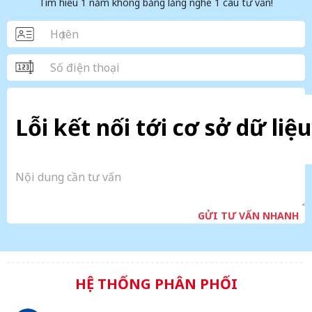
Tìm hiểu 1 năm không bằng lắng nghe 1 câu tư vấn!
Lỗi kết nối tới cơ sở dữ liệu
GỬI TƯ VẤN NHANH
HỆ THỐNG PHÂN PHỐI