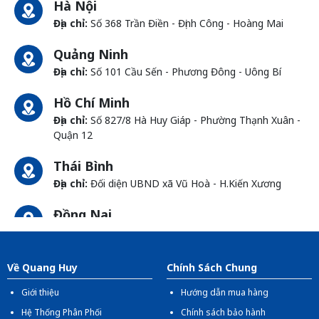
Hà Nội
Địa chỉ:
Số 368 Trần Điền - Định Công - Hoàng Mai
Quảng Ninh
Địa chỉ:
Số 101 Cầu Sến - Phương Đông - Uông Bí
Hồ Chí Minh
Địa chỉ:
Số 827/8 Hà Huy Giáp - Phường Thạnh Xuân -
Quận 12
Thái Bình
Địa chỉ:
Đối diện UBND xã Vũ Hoà - H.Kiến Xương
Đồng Nai
Địa chỉ:
1066- QL 51 Tổ 3 - Ấp Đồng - Phước Tân -
Biên Hòa
Về Quang Huy
Chính Sách Chung
Giới thiệu
Hướng dẫn mua hàng
Hệ Thống Phân Phối
Chính sách bảo hành