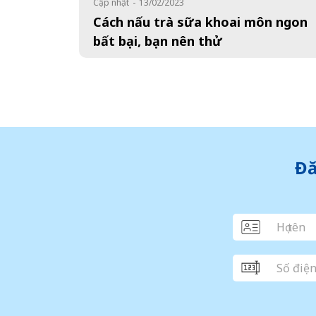
Cập nhật
-
13/02/2023
Cách nấu trà sữa khoai môn ngon
bất bại, bạn nên thử
Posts navigation
Đă