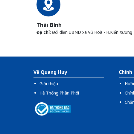
Thái Bình
Địa chỉ:
Đối diện UBND xã Vũ Hoà - H.Kiến Xương
Về Quang Huy
Chính
Giới thiệu
Hướ
Hệ Thống Phân Phối
Chín
Chăm