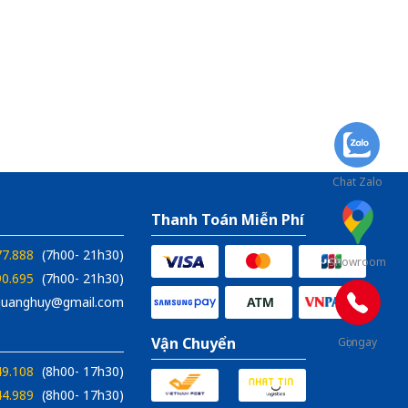
Chat Zalo
Thanh Toán Miễn Phí
77.888
(7h00- 21h30)
Showroom
90.695
(7h00- 21h30)
xquanghuy@gmail.com
Vận Chuyển
Gọi ngay
49.108
(8h00- 17h30)
44.989
(8h00- 17h30)