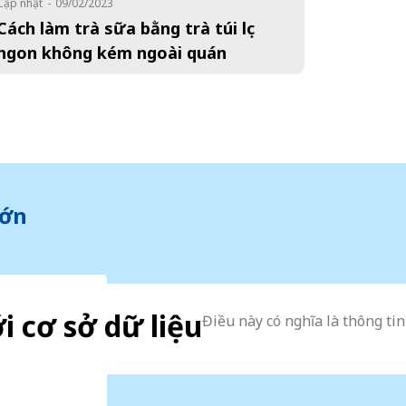
Cập nhật
-
09/02/2023
Cách làm trà sữa bằng trà túi lọc
ngon không kém ngoài quán
Lớn
ới cơ sở dữ liệu
Điều này có nghĩa là thông ti