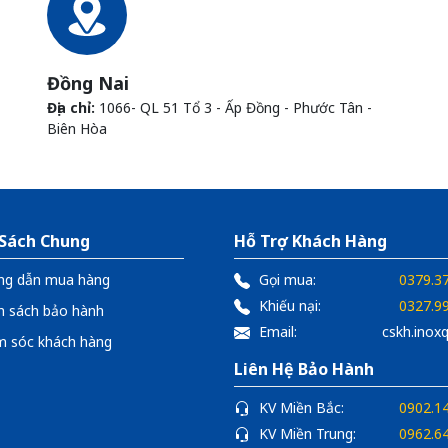
Đồng Nai
Địa chỉ:
1066- QL 51 Tổ 3 - Ấp Đồng - Phước Tân -
Biên Hòa
 Sách Chung
Hỗ Trợ Khách Hàng
ng dẫn mua hàng
Gọi mua:
0379.3
Khiếu nại:
0327.9
h sách bảo hành
Email:
cskh.ino
 sóc khách hàng
Liên Hệ Bảo Hành
KV Miền Bắc:
0902.1
KV Miền Trung:
0962.6