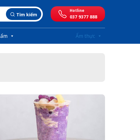
Hotline
Tìm kiếm
037 9377 888
hẩm
Ẩm thực