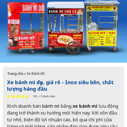
Trang chủ
»
Xe Bánh Mì
Xe bánh mì đẹp, giá rẻ - Inox siêu bền, chất
lượng hàng đầu
5/5 - (1 bình chọn)
Kinh doanh bán
bánh mì
bằng
xe bánh mì
lưu động
đang trở thành xu hướng mới hiện nay. Với vốn đầu
tư nhỏ, biên độ lợi nhuận cao, bỏ qua chi phí cửa
hàng và mặt bằng, sản phẩm đáp ứng được nhu cầu