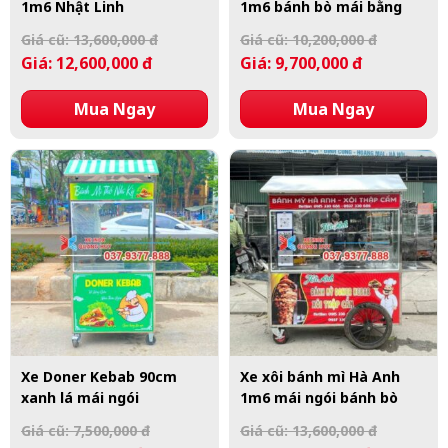
1m6 Nhật Linh
1m6 bánh bò mái bằng
Giá cũ: 13,600,000 đ
Giá cũ: 10,200,000 đ
Giá: 12,600,000 đ
Giá: 9,700,000 đ
Mua Ngay
Mua Ngay
Xe Doner Kebab 90cm
Xe xôi bánh mì Hà Anh
xanh lá mái ngói
1m6 mái ngói bánh bò
Giá cũ: 7,500,000 đ
Giá cũ: 13,600,000 đ