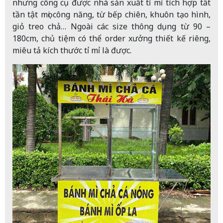
nhưng công cụ được nhà sản xuất tỉ mỉ tích hợp tất
tần tật mọi công năng, từ bếp chiên, khuôn tạo hình,
giỏ treo chả… Ngoài các size thông dụng từ 90 –
180cm, chủ tiệm có thể order xưởng thiết kế riêng,
miêu tả kích thước tỉ mỉ là được.