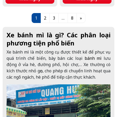
Posts navigation
1
2
3
…
8
»
Xe
bánh mì là gì? Các phân loại
phương tiện phổ biến
Xe bánh mì là một công cụ được thiết kế để phục vụ
quá trình chế biến, bày bán các loại
bánh mì
lưu
động ở vỉa hè, đường phố, hội chợ,… Xe thường có
kích thước nhỏ gọn, cho phép di chuyển linh hoạt qua
các ngõ ngách, hè phố để tiếp cận thực khách.