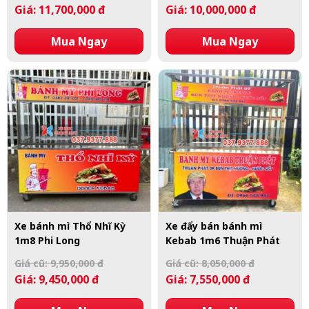
Giá: 11,700,000 đ
Giá: 10,000,000 đ
Mua Ngay
Mua Ngay
Xe bánh mì Thổ Nhĩ Kỳ
Xe đẩy bán bánh mì
1m8 Phi Long
Kebab 1m6 Thuận Phát
Giá cũ: 9,950,000 đ
Giá cũ: 8,050,000 đ
Giá: 9,450,000 đ
Giá: 7,550,000 đ