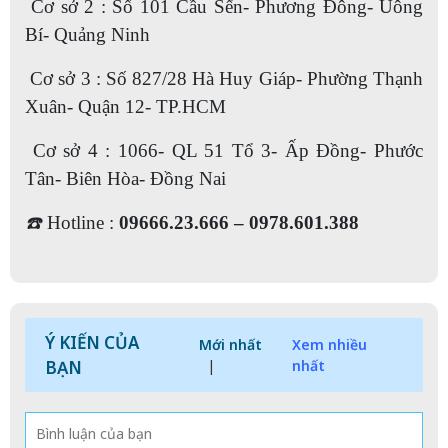
Cơ sở 2 : Số 101 Cầu Sến- Phương Đông- Uông
Bí- Quảng Ninh
Cơ sở 3 : Số 827/28 Hà Huy Giáp- Phường Thạnh
Xuân- Quận 12- TP.HCM
Cơ sở 4 : 1066- QL 51 Tổ 3- Ấp Đồng- Phước
Tân- Biên Hòa- Đồng Nai
☎️
Hotline :
09666.23.666 – 0978.601.388
Ý KIẾN CỦA
Mới nhất
Xem nhiều
BẠN
|
nhất