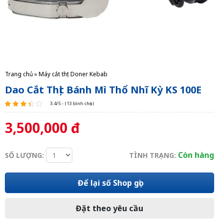
Trang chủ
»
Máy cắt thịt Doner Kebab
Dao Cắt Thịt Bánh Mì Thổ Nhĩ Kỳ KS 100E
3.4/5 - (13 bình chọn)
3,500,000 đ
Còn hàng
SỐ LƯỢNG:
TÌNH TRẠNG:
Để lại số Shop gọi
Đặt theo yêu cầu