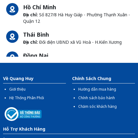
Hồ Chí Minh
Địa chỉ:
Số 827/8 Hà Huy Giáp - Phường Thạnh Xuân -
Quận 12
Thái Bình
Địa chỉ:
Đối diện UBND xã Vũ Hoà - H.Kiến Xương
Đồng Nai
Địa chỉ:
1066- QL 51 Tổ 3 - Ấp Đồng - Phước Tân -
Biên Hòa
Về Quang Huy
Chính Sách Chung
Giới thiệu
Hướng dẫn mua hàng
Hệ Thống Phân Phối
Chính sách bảo hành
Chăm sóc khách hàng
Hỗ Trợ Khách Hàng