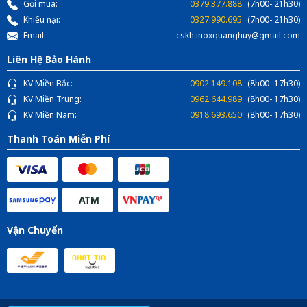
Gọi mua:
0379.377.888
(7h00- 21h30)
Khiếu nại:
0327.990.695
(7h00- 21h30)
Email:
cskh.inoxquanghuy@gmail.com
Liên Hệ Bảo Hành
KV Miền Bắc:
0902.149.108
(8h00- 17h30)
KV Miền Trung:
0962.644.989
(8h00- 17h30)
KV Miền Nam:
0918.693.650
(8h00- 17h30)
Thanh Toán Miễn Phí
Vận Chuyển