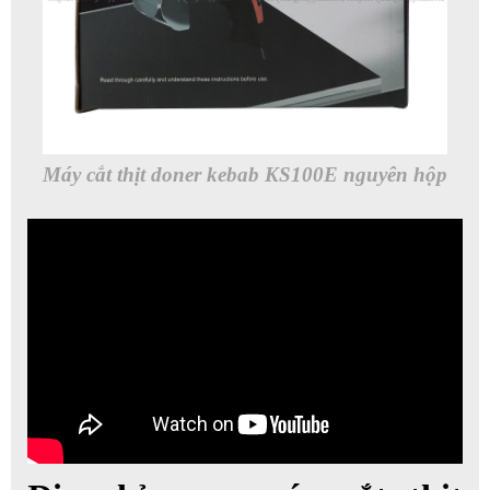
Máy cắt thịt doner kebab KS100E nguyên hộp