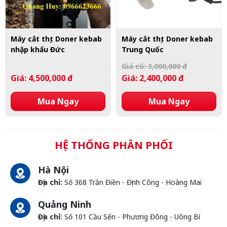
Máy cắt thịt Doner kebab
Máy cắt thịt Doner kebab
nhập khẩu Đức
Trung Quốc
Giá cũ: 3,000,000 đ
Giá: 4,500,000 đ
Giá: 2,400,000 đ
Mua Ngay
Mua Ngay
HỆ THỐNG PHÂN PHỐI
Hà Nội
Địa chỉ:
Số 368 Trần Điền - Định Công - Hoàng Mai
Quảng Ninh
Địa chỉ:
Số 101 Cầu Sến - Phương Đông - Uông Bí