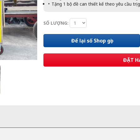
Tặng 1 bộ đề can thiết kế theo yêu cầu trị 
SỐ LƯỢNG:
Để lại số Shop gọi
ĐẶT H