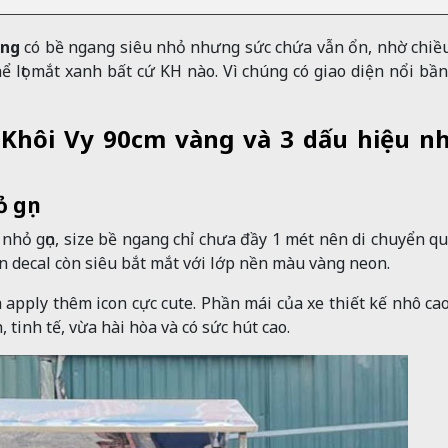
àng
có bề ngang siêu nhỏ nhưng sức chứa vẫn ổn, nhờ chiề
ể lọt mắt xanh bất cứ KH nào. Vì chúng có giao diện nổi bần
 Khôi Vy 90cm vàng và 3 dấu hiệu n
ỏ gọn
nhỏ gọn, size bề ngang chỉ chưa đầy 1 mét nên di chuyển qu
n decal còn siêu bắt mắt với lớp nền màu vàng neon.
 apply thêm icon cực cute. Phần mái của xe thiết kế nhô ca
 tinh tế, vừa hài hòa và có sức hút cao.