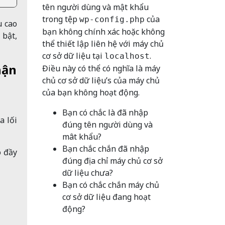
tên người dùng và mật khẩu
trong tệp
của
wp-config.php
u cao
bạn không chính xác hoặc không
 bật,
thể thiết lập liên hệ với máy chủ
cơ sở dữ liệu tại
.
localhost
hận
Điều này có thể có nghĩa là máy
chủ cơ sở dữ liệu’s của máy chủ
của bạn không hoạt động.
Bạn có chắc là đã nhập
a lối
đúng tên người dùng và
mât khẩu?
Bạn chắc chắn đã nhập
o đầy
đúng địa chỉ máy chủ cơ sở
dữ liệu chưa?
Bạn có chắc chắn máy chủ
cơ sở dữ liệu đang hoạt
động?