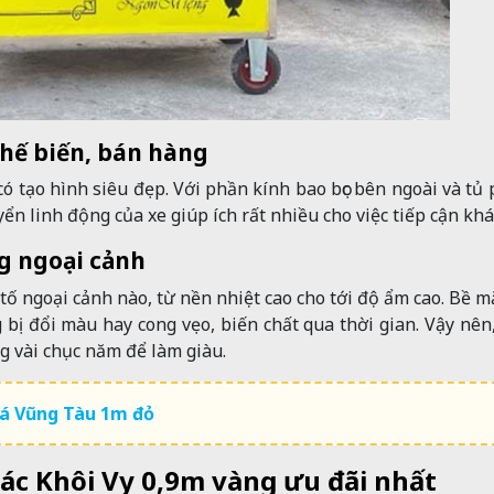
chế biến, bán hàng
ó tạo hình siêu đẹp. Với phần kính bao bọc bên ngoài và tủ
ển linh động của xe giúp ích rất nhiều cho việc tiếp cận khá
ng ngoại cảnh
ố ngoại cảnh nào, từ nền nhiệt cao cho tới độ ẩm cao. Bề m
 bị đổi màu hay cong vẹo, biến chất qua thời gian. Vậy nên
g vài chục năm để làm giàu.
cá Vũng Tàu 1m đỏ
các Khôi Vy 0,9m vàng ưu đãi nhất