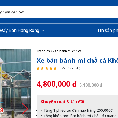
 Đẩy Bán Hàng Rong
Tin sản p
Trang chủ
»
Xe bánh mì chả cá
Xe bán bánh mì chả cá Kh
5/5 - (2 bình chọn)
4,800,000 đ
5,100,000 đ
Khuyến mại & Ưu đãi
Tặng 1 phiếu ưu đãi mua hàng 200,000đ
Tặng khóa học làm bánh mì Chả Cá Quang Hu