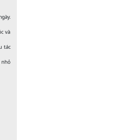
ngày.
óc và
u tác
i nhỏ