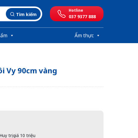
Hotline
Tìm kiếm
037 9377 888
hẩm
Ẩm thực
ôi Vy 90cm vàng
y trị giá 10 triệu