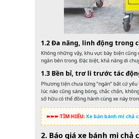
1.2 Đa năng, linh động trong 
Không những vậy, khu vực bày biện cũng c
ngăn bên trong. Đặc biệt, khả năng di chuy
1.3 Bền bỉ, trơ lì trước tác độ
Phương tiện chưa từng “ngán” bất cứ yếu t
lúc nào cũng sáng bóng, chắc chắn, không
sở hữu có thể đồng hành cùng xe này tron
➽➽➽ TÌM HIỂU:
Xe bán bánh mì chả 
2. Báo giá xe bánh mì chả 