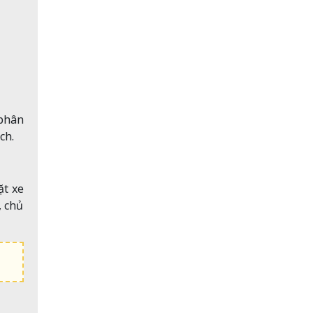
 phân
ch.
ặt xe
, chủ