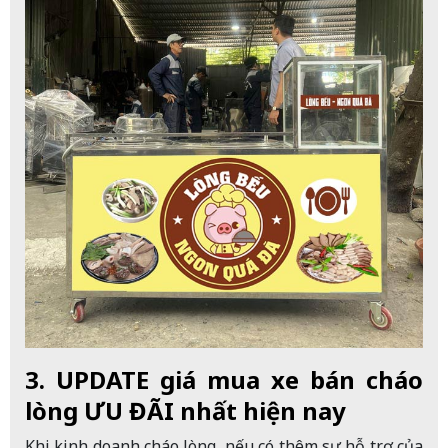
3. UPDATE giá mua xe bán cháo
lòng ƯU ĐÃI nhất hiện nay
Khi kinh doanh cháo lòng, nếu có thêm sự hỗ trợ của