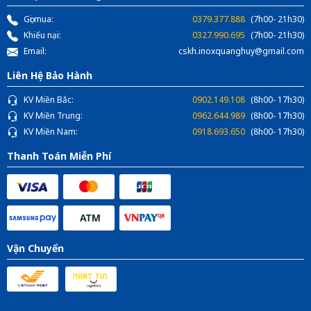
Gọi mua:
0379.377.888
(7h00- 21h30)
Khiếu nại:
0327.990.695
(7h00- 21h30)
Email:
cskh.inoxquanghuy@gmail.com
Liên Hệ Bảo Hành
KV Miền Bắc:
0902.149.108
(8h00- 17h30)
KV Miền Trung:
0962.644.989
(8h00- 17h30)
KV Miền Nam:
0918.693.650
(8h00- 17h30)
Thanh Toán Miễn Phí
Vận Chuyển