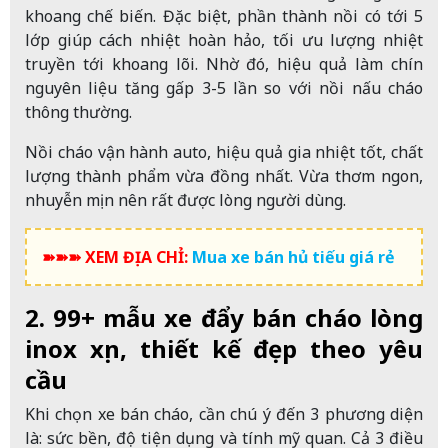
khoang chế biến.
Đặc biệt, phần thành nồi có tới 5
lớp giúp cách nhiệt hoàn hảo, tối ưu lượng nhiệt
truyền tới khoang lõi. Nhờ đó, hiệu quả làm chín
nguyên liệu tăng gấp 3-5 lần so với nồi nấu cháo
thông thường.
Nồi cháo vận hành auto, hiệu quả gia nhiệt tốt, chất
lượng thành phẩm vừa đồng nhất. Vừa thơm ngon,
nhuyễn mịn nên rất được lòng người dùng.
➽➽➽ XEM ĐỊA CHỈ:
Mua xe bán hủ tiếu giá rẻ
2. 99+ mẫu xe đẩy bán cháo lòng
inox xịn, thiết kế đẹp theo yêu
cầu
Khi chọn xe bán cháo, cần chú ý đến 3 phương diện
là: sức bền, độ tiện dụng và tính mỹ quan. Cả 3 điều