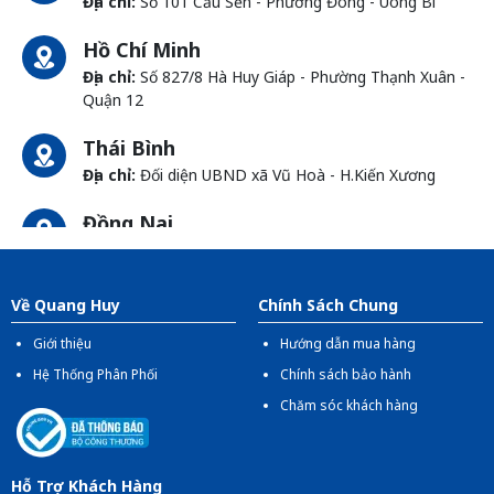
Địa chỉ:
Số 101 Cầu Sến - Phương Đông - Uông Bí
Hồ Chí Minh
Địa chỉ:
Số 827/8 Hà Huy Giáp - Phường Thạnh Xuân -
Quận 12
Thái Bình
Địa chỉ:
Đối diện UBND xã Vũ Hoà - H.Kiến Xương
Đồng Nai
Địa chỉ:
1066- QL 51 Tổ 3 - Ấp Đồng - Phước Tân -
Biên Hòa
Về Quang Huy
Chính Sách Chung
Giới thiệu
Hướng dẫn mua hàng
Hệ Thống Phân Phối
Chính sách bảo hành
Chăm sóc khách hàng
Hỗ Trợ Khách Hàng