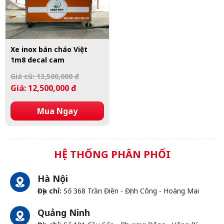
Xe inox bán cháo Việt
1m8 decal cam
Giá cũ: 13,500,000 đ
Giá: 12,500,000 đ
Mua Ngay
HỆ THỐNG PHÂN PHỐI
Hà Nội
Địa chỉ:
Số 368 Trần Điền - Định Công - Hoàng Mai
Quảng Ninh