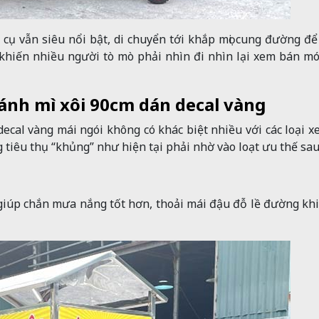
cụ vẫn siêu nổi bật, di chuyển tới khắp mọi cung đường để
khiến nhiều người tò mò phải nhìn đi nhìn lại xem bán mó
 bánh mì xôi 90cm dán decal vàng
ecal vàng mái ngói không có khác biệt nhiều với các loại x
g tiêu thụ “khủng” như hiện tại phải nhờ vào loạt ưu thế sau
giúp chắn mưa nắng tốt hơn, thoải mái đậu đỗ lề đường kh