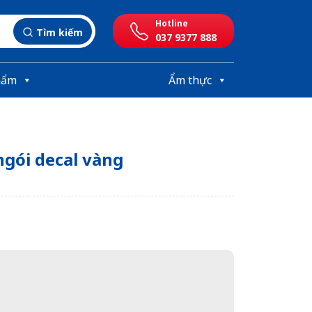
Hotline
Tìm kiếm
037 9377 888
hẩm
Ẩm thực
ngói decal vàng