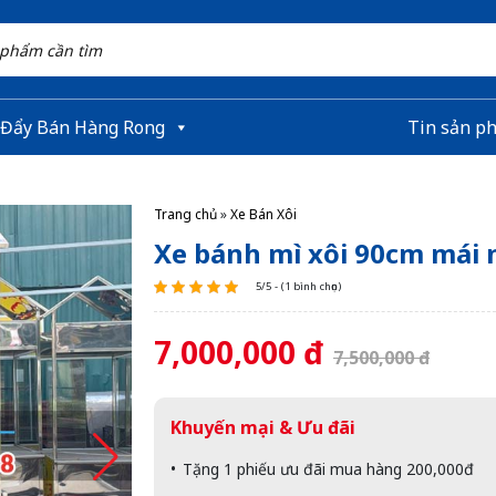
 Đẩy Bán Hàng Rong
Tin sản p
Trang chủ
»
Xe Bán Xôi
Xe bánh mì xôi 90cm mái 
5/5 - (1 bình chọn)
7,000,000 đ
7,500,000 đ
Khuyến mại & Ưu đãi
Tặng 1 phiếu ưu đãi mua hàng 200,000đ