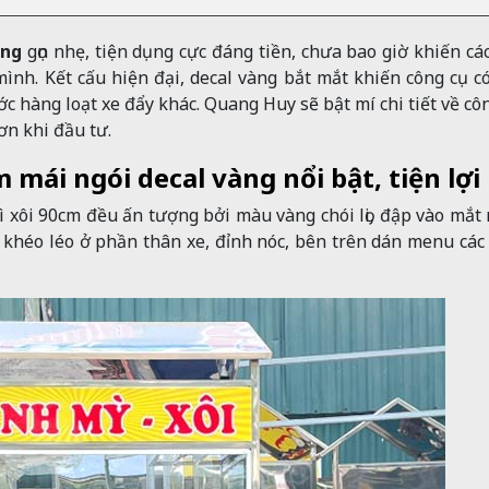
àng
gọn nhẹ, tiện dụng cực đáng tiền, chưa bao giờ khiến cá
mình. Kết cấu hiện đại, decal vàng bắt mắt khiến công cụ c
c hàng loạt xe đẩy khác. Quang Huy sẽ bật mí chi tiết về cô
hơn khi đầu tư.
 mái ngói decal vàng nổi bật, tiện lợi
xôi 90cm đều ấn tượng bởi màu vàng chói lọi, đập vào mắt
 khéo léo ở phần thân xe, đỉnh nóc, bên trên dán menu cá