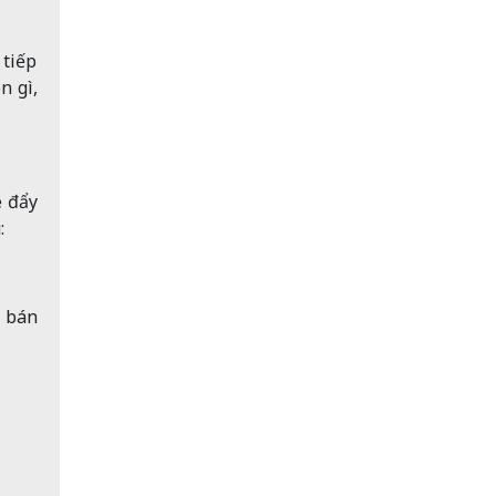
 tiếp
n gì,
e đẩy
:
i bán