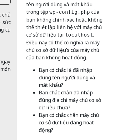
tên người dùng và mật khẩu
trong tệp
của
wp-config.php
c chủ
bạn không chính xác hoặc không
ó sức
thể thiết lập liên hệ với máy chủ
ng cụ
cơ sở dữ liệu tại
.
localhost
Điều này có thể có nghĩa là máy
chủ cơ sở dữ liệu’s của máy chủ
của bạn không hoạt động.
 ngay
c món
Bạn có chắc là đã nhập
đúng tên người dùng và
mât khẩu?
Bạn chắc chắn đã nhập
đúng địa chỉ máy chủ cơ sở
dữ liệu chưa?
Bạn có chắc chắn máy chủ
cơ sở dữ liệu đang hoạt
động?