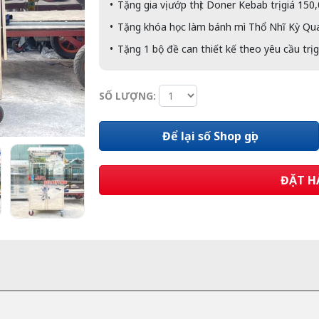
Tặng gia vị ướp thịt Doner Kebab trị giá 150
Tặng khóa học làm bánh mì Thổ Nhĩ Kỳ Quan
Tặng 1 bộ đề can thiết kế theo yêu cầu trị 
SỐ LƯỢNG:
Để lại số Shop gọi
ĐẶT H