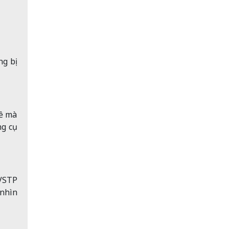
ng bị
hề mà
ng cụ
TVSTP
 nhìn