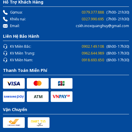
Hỗ Trợ Khách Hàng
Gọi mua:
0379.377.888
(7h00- 21h30)
Khiếu nại:
0327.990.695
(7h00- 21h30)
Email:
cskh.inoxquanghuy@gmail.com
Liên Hệ Bảo Hành
KV Miền Bắc:
0902.149.108
(8h00- 17h30)
KV Miền Trung:
0962.644.989
(8h00- 17h30)
KV Miền Nam:
0918.693.650
(8h00- 17h30)
Thanh Toán Miễn Phí
Vận Chuyển