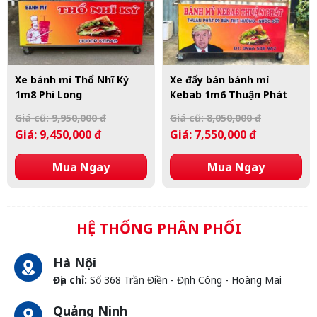
Xe bánh mì Thổ Nhĩ Kỳ
Xe đẩy bán bánh mì
1m8 Phi Long
Kebab 1m6 Thuận Phát
Giá cũ: 9,950,000 đ
Giá cũ: 8,050,000 đ
Giá: 9,450,000 đ
Giá: 7,550,000 đ
Mua Ngay
Mua Ngay
HỆ THỐNG PHÂN PHỐI
Hà Nội
Địa chỉ:
Số 368 Trần Điền - Định Công - Hoàng Mai
Quảng Ninh