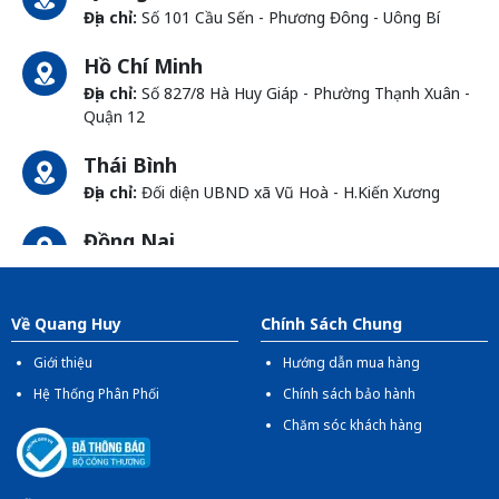
Địa chỉ:
Số 101 Cầu Sến - Phương Đông - Uông Bí
Hồ Chí Minh
Địa chỉ:
Số 827/8 Hà Huy Giáp - Phường Thạnh Xuân -
Quận 12
Thái Bình
Địa chỉ:
Đối diện UBND xã Vũ Hoà - H.Kiến Xương
Đồng Nai
Địa chỉ:
1066- QL 51 Tổ 3 - Ấp Đồng - Phước Tân -
Biên Hòa
Về Quang Huy
Chính Sách Chung
Giới thiệu
Hướng dẫn mua hàng
Hệ Thống Phân Phối
Chính sách bảo hành
Chăm sóc khách hàng