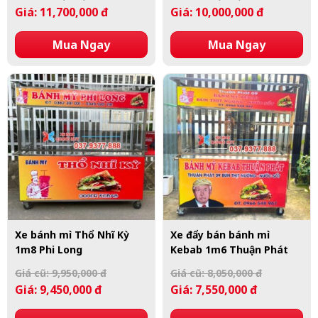
Giá: 11,700,000 đ
Giá: 10,000,000 đ
Mua Ngay
Mua Ngay
Xe bánh mì Thổ Nhĩ Kỳ
Xe đẩy bán bánh mì
1m8 Phi Long
Kebab 1m6 Thuận Phát
Giá cũ: 9,950,000 đ
Giá cũ: 8,050,000 đ
Giá: 9,450,000 đ
Giá: 7,550,000 đ