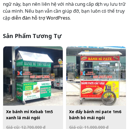
ngữ này, bạn nên liên hệ với nhà cung cấp dịch vụ lưu trữ
của mình. Nếu bạn vẫn cần giúp đỡ, bạn luôn có thể truy
cập
diễn đàn hỗ trợ WordPress
.
Sản Phẩm Tương Tự
Xe bánh mì Kebab 1m5
Xe đẩy bánh mì pate 1m6
xanh lá mái ngói
bánh bò mái ngói
Giá cũ: 12,700,000 đ
Giá cũ: 11,000,000 đ