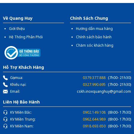
Địa chỉ:
1066- QL 51 Tổ 3 - Ấp Đồng - Phước Tân -
Biên Hòa
Về Quang Huy
Chính Sách Chung
Giới thiệu
Hướng dẫn mua hàng
Hệ Thống Phân Phối
Chính sách bảo hành
Chăm sóc khách hàng
Hỗ Trợ Khách Hàng
Gọi mua:
0379.377.888
(7h00- 21h30)
Khiếu nại:
0327.990.695
(7h00- 21h30)
Email:
cskh.inoxquanghuy@gmail.com
Liên Hệ Bảo Hành
KV Miền Bắc:
0902.149.108
(8h00- 17h30)
KV Miền Trung:
0962.644.989
(8h00- 17h30)
KV Miền Nam:
0918.693.650
(8h00- 17h30)