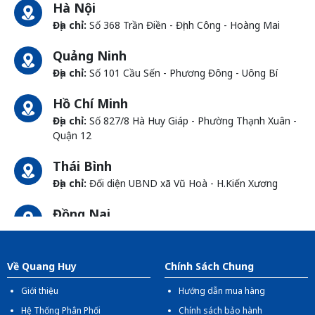
Hà Nội
Địa chỉ:
Số 368 Trần Điền - Định Công - Hoàng Mai
Quảng Ninh
Địa chỉ:
Số 101 Cầu Sến - Phương Đông - Uông Bí
Hồ Chí Minh
Địa chỉ:
Số 827/8 Hà Huy Giáp - Phường Thạnh Xuân -
Quận 12
Thái Bình
Địa chỉ:
Đối diện UBND xã Vũ Hoà - H.Kiến Xương
Đồng Nai
Địa chỉ:
1066- QL 51 Tổ 3 - Ấp Đồng - Phước Tân -
Biên Hòa
Về Quang Huy
Chính Sách Chung
Giới thiệu
Hướng dẫn mua hàng
Hệ Thống Phân Phối
Chính sách bảo hành