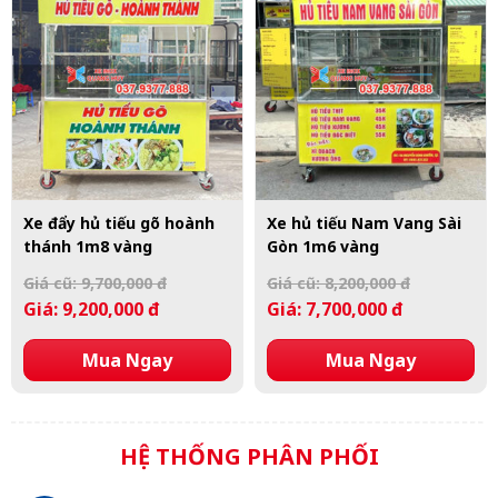
Xe đẩy hủ tiếu gõ hoành
Xe hủ tiếu Nam Vang Sài
thánh 1m8 vàng
Gòn 1m6 vàng
Giá cũ: 9,700,000 đ
Giá cũ: 8,200,000 đ
Giá: 9,200,000 đ
Giá: 7,700,000 đ
Mua Ngay
Mua Ngay
HỆ THỐNG PHÂN PHỐI