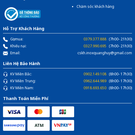
Chăm sóc khách hàng
Hỗ Trợ Khách Hàng
Gọi mua:
0379.377.888
(7h00- 21h30)
Khiếu nại:
0327.990.695
(7h00- 21h30)
Email:
cskh.inoxquanghuy@gmail.com
Liên Hệ Bảo Hành
KV Miền Bắc:
0902.149.108
(8h00- 17h30)
KV Miền Trung:
0962.644.989
(8h00- 17h30)
KV Miền Nam:
0918.693.650
(8h00- 17h30)
Thanh Toán Miễn Phí