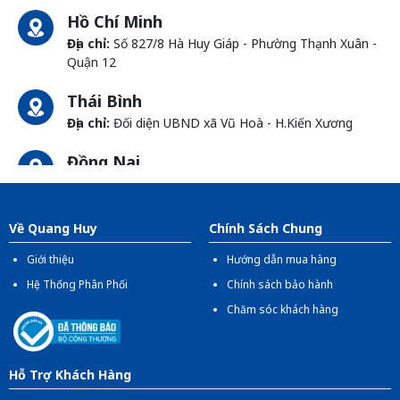
Hồ Chí Minh
Địa chỉ:
Số 827/8 Hà Huy Giáp - Phường Thạnh Xuân -
Quận 12
Thái Bình
Địa chỉ:
Đối diện UBND xã Vũ Hoà - H.Kiến Xương
Đồng Nai
Địa chỉ:
1066- QL 51 Tổ 3 - Ấp Đồng - Phước Tân -
Biên Hòa
Về Quang Huy
Chính Sách Chung
Giới thiệu
Hướng dẫn mua hàng
Hệ Thống Phân Phối
Chính sách bảo hành
Chăm sóc khách hàng
Hỗ Trợ Khách Hàng