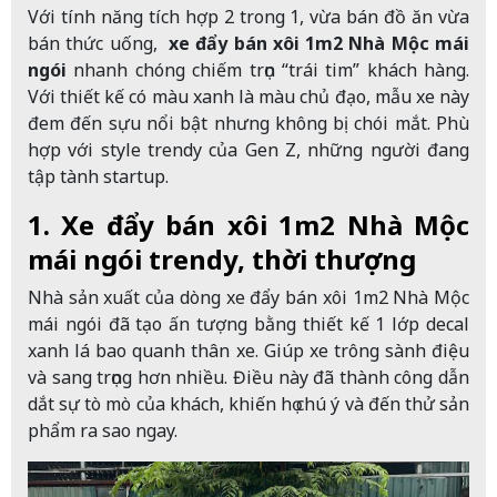
Với tính năng tích hợp 2 trong 1, vừa bán đồ ăn vừa
bán thức uống,
xe đẩy bán xôi 1m2 Nhà Mộc mái
ngói
nhanh chóng chiếm trọn “trái tim” khách hàng.
Với thiết kế có màu xanh là màu chủ đạo, mẫu xe này
đem đến sựu nổi bật nhưng không bị chói mắt. Phù
hợp với style trendy của Gen Z, những người đang
tập tành startup.
1. Xe đẩy bán xôi 1m2 Nhà Mộc
mái ngói trendy, thời thượng
Nhà sản xuất của dòng xe đẩy bán xôi 1m2 Nhà Mộc
mái ngói đã tạo ấn tượng bằng thiết kế 1 lớp decal
xanh lá bao quanh thân xe. Giúp xe trông sành điệu
và sang trọng hơn nhiều. Điều này đã thành công dẫn
dắt sự tò mò của khách, khiến họ chú ý và đến thử sản
phẩm ra sao ngay.