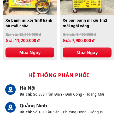
Xe bánh mì xôi 1m8 bánh
Xe bán bánh mì xôi 1m2
bò mái chùa
mái ngói vàng
Giá cũ: 12,200,000 đ
Giá cũ: 8,400,000 đ
Giá: 11,200,000 đ
Giá: 7,900,000 đ
Mua Ngay
Mua Ngay
HỆ THỐNG PHÂN PHỐI
Hà Nội
Địa chỉ:
Số 368 Trần Điền - Định Công - Hoàng Mai
Quảng Ninh
Địa chỉ:
Số 101 Cầu Sến - Phương Đông - Uông Bí