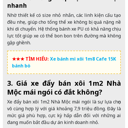
nhanh
Nhờ thiết kế có size nhỏ nhắn, các linh kiện cấu tạo
đều nhẹ, giúp cho tổng thể xe không bị quá nặng nề
khi di chuyển. Hệ thống bánh xe PU có khả năng chịu
lực tốt giúp xe có thể bon bon trên đường mà không
gập ghềnh.
★★★ TÌM HIỂU:
Xe bánh mì xôi 1m8 Cafe 15K
bánh bò
3. Giá xe đẩy bán xôi 1m2 Nhà
Mộc mái ngói có đắt không?
Xe đẩy bán xôi 1m2 Nhà Mộc mái ngói là sự lựa chọn
vô cùng hợp lý với giá khoảng 7,9 triệu đồng. Đây là
mức giá phù hợp, cực kỳ hấp dẫn đối với những ai
đang muốn bắt đầu dự án kinh doanh nhỏ.