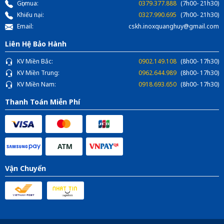
Gọi mua:
0379.377.888
(7h00- 21h30)
Khiếu nại:
0327.990.695
(7h00- 21h30)
Email:
cskh.inoxquanghuy@gmail.com
Liên Hệ Bảo Hành
KV Miền Bắc:
0902.149.108
(8h00- 17h30)
KV Miền Trung:
0962.644.989
(8h00- 17h30)
KV Miền Nam:
0918.693.650
(8h00- 17h30)
Thanh Toán Miễn Phí
Vận Chuyển