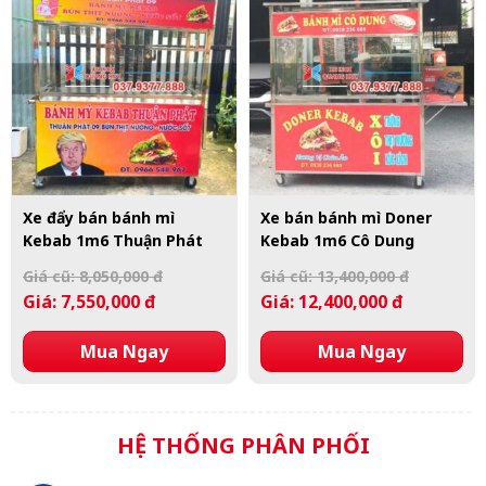
Xe đẩy bán bánh mì
Xe bán bánh mì Doner
Kebab 1m6 Thuận Phát
Kebab 1m6 Cô Dung
Giá cũ: 8,050,000 đ
Giá cũ: 13,400,000 đ
Giá: 7,550,000 đ
Giá: 12,400,000 đ
Mua Ngay
Mua Ngay
HỆ THỐNG PHÂN PHỐI