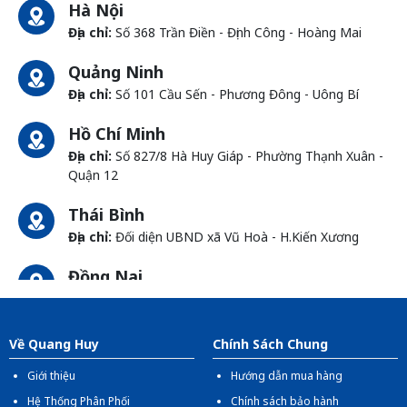
Hà Nội
Địa chỉ:
Số 368 Trần Điền - Định Công - Hoàng Mai
Quảng Ninh
Địa chỉ:
Số 101 Cầu Sến - Phương Đông - Uông Bí
Hồ Chí Minh
Địa chỉ:
Số 827/8 Hà Huy Giáp - Phường Thạnh Xuân -
Quận 12
Thái Bình
Địa chỉ:
Đối diện UBND xã Vũ Hoà - H.Kiến Xương
Đồng Nai
Địa chỉ:
1066- QL 51 Tổ 3 - Ấp Đồng - Phước Tân -
Biên Hòa
Về Quang Huy
Chính Sách Chung
Giới thiệu
Hướng dẫn mua hàng
Hệ Thống Phân Phối
Chính sách bảo hành