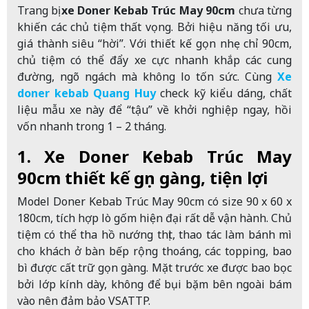
Trang bị
xe Doner Kebab Trúc May 90cm
chưa từng
khiến các chủ tiệm thất vọng. Bởi hiệu năng tối ưu,
giá thành siêu “hời”. Với thiết kế gọn nhẹ chỉ 90cm,
chủ tiệm có thể đẩy xe cực nhanh khắp các cung
đường, ngõ ngách mà không lo tốn sức. Cùng
Xe
doner kebab Quang Huy
check kỹ kiểu dáng, chất
liệu mẫu xe này để “tậu” về khởi nghiệp ngay, hồi
vốn nhanh trong 1 – 2 tháng.
1. Xe Doner Kebab Trúc May
90cm thiết kế gọn gàng, tiện lợi
Model Doner Kebab Trúc May 90cm có size 90 x 60 x
180cm, tích hợp lò gốm hiện đại rất dễ vận hành. Chủ
tiệm có thể tha hồ nướng thịt, thao tác làm bánh mì
cho khách ở bàn bếp rộng thoáng, các topping, bao
bì được cất trữ gọn gàng. Mặt trước xe được bao bọc
bởi lớp kính dày, không để bụi bặm bên ngoài bám
vào nên đảm bảo VSATTP.