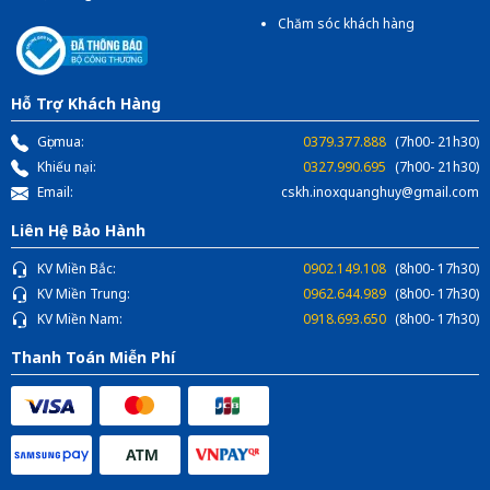
Chăm sóc khách hàng
Hỗ Trợ Khách Hàng
Gọi mua:
0379.377.888
(7h00- 21h30)
Khiếu nại:
0327.990.695
(7h00- 21h30)
Email:
cskh.inoxquanghuy@gmail.com
Liên Hệ Bảo Hành
KV Miền Bắc:
0902.149.108
(8h00- 17h30)
KV Miền Trung:
0962.644.989
(8h00- 17h30)
KV Miền Nam:
0918.693.650
(8h00- 17h30)
Thanh Toán Miễn Phí