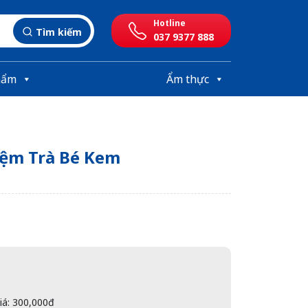
Hotline
Tìm kiếm
037 9377 888
hẩm
Ẩm thực
iệm Trà Bé Kem
giá: 300,000đ