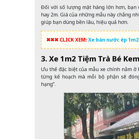
Đối với số lượng mặt hàng lớn hơn, bạn
hay 2m. Giá của những mẫu này chẳng nhỉ
giúp bạn dùng bền lâu, hiệu quả hơn.
✖✖✖ CLICK XEM:
Xe bán nước ép 1m2 
3. Xe 1m2 Tiệm Trà Bé Kem
Ưu thế đặc biệt của mẫu xe chính nằm ở h
từng kế hoạch mà mỗi bộ phận sẽ đóng
hạng”.