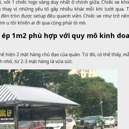
 với 1 chiếc logo vàng duy nhất ở chính giữa. Chiếc xe khi
u thay vì những yếu tố gây nhiễu khác mỗi khi lướt qua.
đèn tròn được setup đều quanh viền. Chiếc xe như trở nê
êm u tối khiến ai đi qua cũng phải tò mò.
ớc ép 1m2 phù hợp với quy mô kinh do
hể hiện 2 mặt hàng chủ đạo của quán. Từ đó, có thể thấy, m
nhỏ, từ 2-3 mặt hàng là vừa sức.