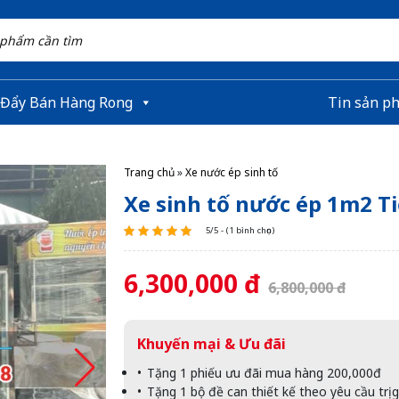
 Đẩy Bán Hàng Rong
Tin sản p
Trang chủ
»
Xe nước ép sinh tố
Xe sinh tố nước ép 1m2 T
5/5 - (1 bình chọn)
6,300,000 đ
6,800,000 đ
Khuyến mại & Ưu đãi
Tặng 1 phiếu ưu đãi mua hàng 200,000đ
Tặng 1 bộ đề can thiết kế theo yêu cầu trị 