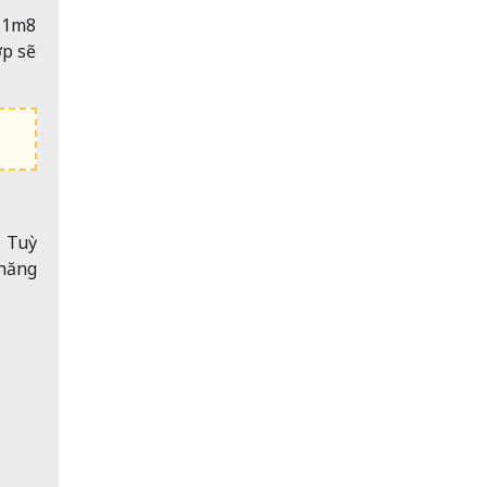
, 1m8
ợp sẽ
. Tuỳ
hăng