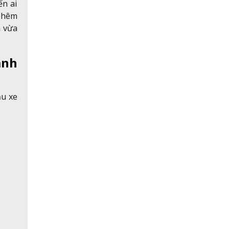
ến ai
 Thêm
n vừa
anh
ẫu xe