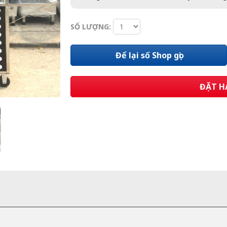
SỐ LƯỢNG:
Để lại số Shop gọi
ĐẶT H