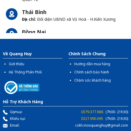
Thái Bình
Địa chỉ:
Đối diện UBND xã Vũ Hoà - H.Kiến Xương
Đồng Nai
Địa chỉ:
1066- QL 51 Tổ 3 - Ấp Đồng - Phước Tân -
Biên Hòa
Về Quang Huy
Chính Sách Chung
Giới thiệu
Hướng dẫn mua hàng
Hệ Thống Phân Phối
Chính sách bảo hành
Chăm sóc khách hàng
Hỗ Trợ Khách Hàng
Gọi mua:
0379.377.888
(7h00- 21h30)
Khiếu nại:
0327.990.695
(7h00- 21h30)
Email:
cskh.inoxquanghuy@gmail.com