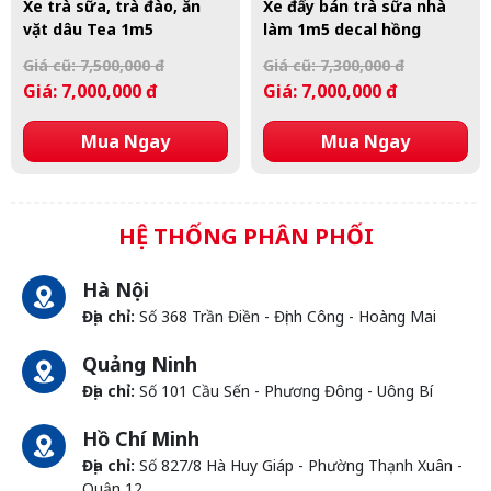
Xe trà sữa, trà đào, ăn
Xe đẩy bán trà sữa nhà
vặt dâu Tea 1m5
làm 1m5 decal hồng
Giá cũ: 7,500,000 đ
Giá cũ: 7,300,000 đ
Giá: 7,000,000 đ
Giá: 7,000,000 đ
Mua Ngay
Mua Ngay
HỆ THỐNG PHÂN PHỐI
Hà Nội
Địa chỉ:
Số 368 Trần Điền - Định Công - Hoàng Mai
Quảng Ninh
Địa chỉ:
Số 101 Cầu Sến - Phương Đông - Uông Bí
Hồ Chí Minh
Địa chỉ:
Số 827/8 Hà Huy Giáp - Phường Thạnh Xuân -
Quận 12