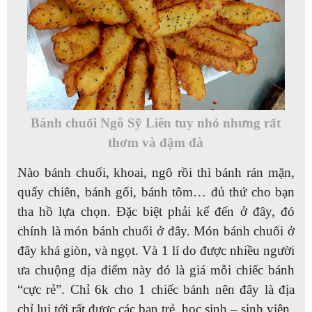
Bánh chuối Ngô Sỹ Liên tuy nhỏ nhưng rất
thơm và đậm đà
Nào bánh chuối, khoai, ngô rồi thì bánh rán mặn,
quẩy chiên, bánh gối, bánh tôm… đủ thứ cho bạn
tha hồ lựa chọn. Đặc biệt phải kể đến ở đây, đó
chính là món bánh chuối ở đây. Món bánh chuối ở
đây khá giòn, và ngọt. Và 1 lí do được nhiều người
ưa chuộng địa điểm này đó là giá mỗi chiếc bánh
“cực rẻ”. Chỉ 6k cho 1 chiếc bánh nên đây là địa
chỉ lui tới rất được các bạn trẻ, học sinh – sinh viên.