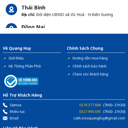
Thái Bình
Địa chỉ:
Đối diện UBND xã Vũ Hoà - H.Kiến Xương
Đồng Nai
Địa chỉ:
1066- QL 51 Tổ 3 - Ấp Đồng - Phước Tân -
Biên Hòa
Về Quang Huy
Chính Sách Chung
Giới thiệu
Hướng dẫn mua hàng
Hệ Thống Phân Phối
Chính sách bảo hành
Chăm sóc khách hàng
Hỗ Trợ Khách Hàng
Gọi mua:
0379.377.888
(7h00- 21h30)
Khiếu nại:
0327.990.695
(7h00- 21h30)
Email:
cskh.inoxquanghuy@gmail.com