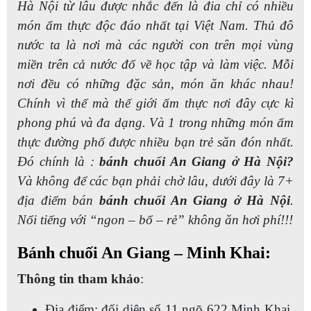
Hà Nội từ lâu được nhắc đến là đia chỉ có nhiều
món ẩm thực độc đáo nhất tại Việt Nam. Thủ đô
nước ta là nơi mà các người con trên mọi vùng
miền trên cả nước đổ về học tập và làm việc. Mỗi
nơi đều có những đặc sản, món ăn khác nhau!
Chính vì thế mà thế giới ẩm thực nơi đây cực kì
phong phú và đa dạng.
Và 1 trong những món ẩm
thực đường phố được nhiều bạn trẻ săn đón nhất.
Đó chính là :
bánh chuối An Giang ở Hà Nội
?
Và không để các bạn phải chờ lâu, dưới đây là 7+
địa điểm bán
bánh chuối An Giang ở Hà Nội
.
Nổi tiếng với “ngon – bổ – rẻ” không ăn hơi phí!!!
Bánh chuối An Giang – Minh Khai:
Thông tin tham khảo
:
Địa điểm: đối diện số 11 ngõ 622 Minh Khai,