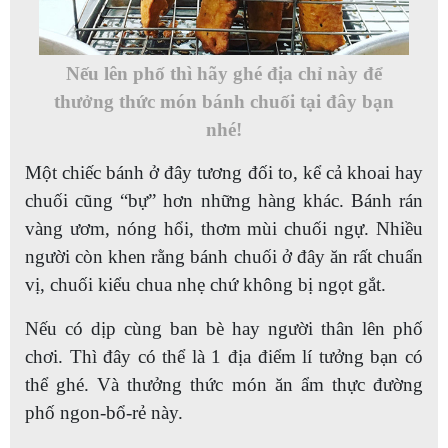
Nếu lên phố thì hãy ghé địa chỉ này để
thưởng thức món bánh chuối tại đây bạn
nhé!
Một chiếc bánh ở đây tương đối to, kể cả khoai hay
chuối cũng “bự” hơn những hàng khác. Bánh rán
vàng ươm, nóng hổi, thơm mùi chuối ngự. Nhiều
người còn khen rằng bánh chuối ở đây ăn rất chuẩn
vị, chuối kiểu chua nhẹ chứ không bị ngọt gắt.
Nếu có dịp cùng ban bè hay người thân lên phố
chơi. Thì đây có thể là 1 địa điểm lí tưởng bạn có
thể ghé. Và thưởng thức món ăn ẩm thực đường
phố ngon-bổ-rẻ này.