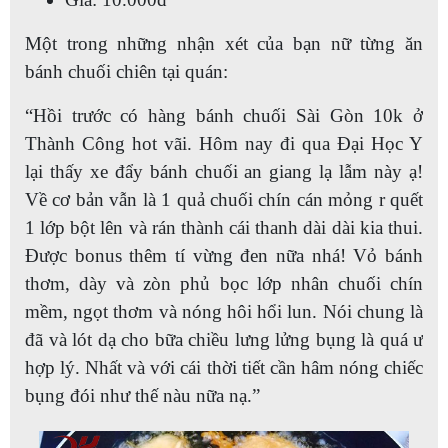
Một trong những nhận xét của bạn nữ từng ăn
bánh chuối chiên tại quán:
“Hồi trước có hàng bánh chuối Sài Gòn 10k ở
Thành Công hot vãi. Hôm nay đi qua Đại Học Y
lại thấy xe đẩy bánh chuối an giang lạ lẫm này ạ!
Về cơ bản vẫn là 1 quả chuối chín cán mỏng r quết
1 lớp bột lên và rán thành cái thanh dài dài kia thui.
Được bonus thêm tí vừng đen nữa nhá! Vỏ bánh
thơm, dày và zòn phủ bọc lớp nhân chuối chín
mềm, ngọt thơm và nóng hôi hổi lun. Nói chung là
đã và lót dạ cho bữa chiều lưng lửng bụng là quá ư
hợp lý. Nhất và với cái thời tiết cần hâm nóng chiếc
bụng đói như thế nàu nữa nạ.”