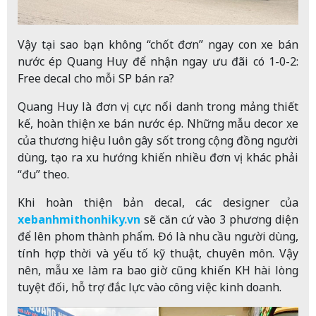
Vậy tại sao bạn không “chốt đơn” ngay con xe bán
nước ép Quang Huy để nhận ngay ưu đãi có 1-0-2:
Free decal cho mỗi SP bán ra?
Quang Huy là đơn vị cực nổi danh trong mảng thiết
kế, hoàn thiện xe bán nước ép. Những mẫu decor xe
của thương hiệu luôn gây sốt trong cộng đồng người
dùng, tạo ra xu hướng khiến nhiều đơn vị khác phải
“đu” theo.
Khi hoàn thiện bản decal, các designer của
xebanhmithonhiky.vn
sẽ căn cứ vào 3 phương diện
để lên phom thành phẩm. Đó là nhu cầu người dùng,
tính hợp thời và yếu tố kỹ thuật, chuyên môn. Vậy
nên, mẫu xe làm ra bao giờ cũng khiến KH hài lòng
tuyệt đối, hỗ trợ đắc lực vào công việc kinh doanh.