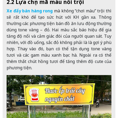
2.2 Lựa chọn mã màu nổi trội
Xe đẩy bán hàng rong
mà không “chơi màu” trội thì
sẽ rất khó để tạo sức hút với KH gần xa. Thông
thường các phương tiện bán đồ ăn lưu động thường
dùng tone vàng – đỏ. Hai màu sắc báo hiệu để gia
tăng độ nổi và cảm giác đói của người quan sát. Tuy
nhiên, với đồ uống, sắc đỏ không phải là là gợi ý phù
hợp. Thay vào đó, bạn có thể tận dụng tone vàng
tươi và các gam màu xanh bạc hà. Ngoài ra có thể
thêm thắt chút hồng tươi để tăng thêm độ cute của
phương tiện.