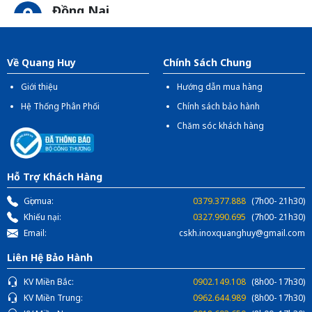
Đồng Nai
Địa chỉ:
1066- QL 51 Tổ 3 - Ấp Đồng - Phước Tân -
Biên Hòa
Về Quang Huy
Chính Sách Chung
Giới thiệu
Hướng dẫn mua hàng
Hệ Thống Phân Phối
Chính sách bảo hành
Chăm sóc khách hàng
Hỗ Trợ Khách Hàng
Gọi mua:
0379.377.888
(7h00- 21h30)
Khiếu nại:
0327.990.695
(7h00- 21h30)
Email:
cskh.inoxquanghuy@gmail.com
Liên Hệ Bảo Hành
KV Miền Bắc:
0902.149.108
(8h00- 17h30)
KV Miền Trung:
0962.644.989
(8h00- 17h30)