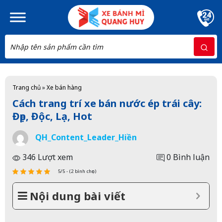
Skip to main content
Trang chủ
»
Xe bán hàng
Cách trang trí xe bán nước ép trái cây:
Đẹp, Độc, Lạ, Hot
QH_Content_Leader_Hiền
346 Lượt xem
0 Bình luận
5/5 - (2 bình chọn)
Nội dung bài viết