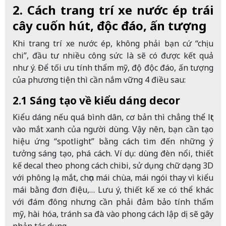
2. Cách trang trí xe nước ép trái
cây cuốn hút, độc đáo, ấn tượng
Khi trang trí xe nước ép, không phải bạn cứ “chịu
chi”, đầu tư nhiều công sức là sẽ có được kết quả
như ý. Để tối ưu tính thẩm mỹ, độ độc đáo, ấn tượng
của phương tiện thì cần nắm vững 4 điều sau:
2.1 Sáng tạo về kiểu dáng decor
Kiểu dáng nếu quá bình dân, cơ bản thì chẳng thể lọt
vào mắt xanh của người dùng. Vậy nên, bạn cần tạo
hiệu ứng “spotlight” bằng cách tìm đến những ý
tưởng sáng tạo, phá cách. Ví dụ: dùng đèn nổi, thiết
kế decal theo phong cách chibi, sử dụng chữ dạng 3D
với phông lạ mắt, chọn mái chùa, mái ngói thay vì kiểu
mái bằng đơn điệu,… Lưu ý, thiết kế xe có thể khác
với đám đông nhưng cần phải đảm bảo tính thẩm
mỹ, hài hóa, tránh sa đà vào phong cách lập dị sẽ gây