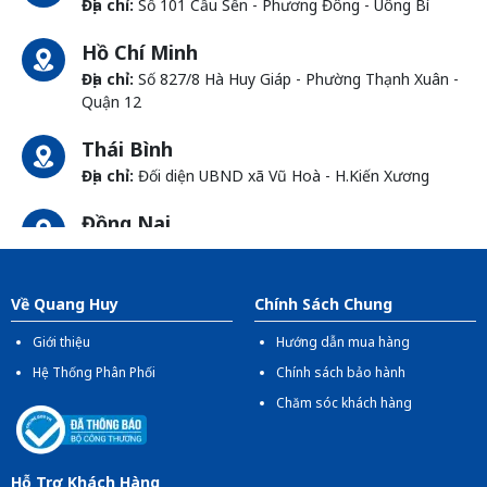
Địa chỉ:
Số 101 Cầu Sến - Phương Đông - Uông Bí
Hồ Chí Minh
Địa chỉ:
Số 827/8 Hà Huy Giáp - Phường Thạnh Xuân -
Quận 12
Thái Bình
Địa chỉ:
Đối diện UBND xã Vũ Hoà - H.Kiến Xương
Đồng Nai
Địa chỉ:
1066- QL 51 Tổ 3 - Ấp Đồng - Phước Tân -
Biên Hòa
Về Quang Huy
Chính Sách Chung
Giới thiệu
Hướng dẫn mua hàng
Hệ Thống Phân Phối
Chính sách bảo hành
Chăm sóc khách hàng
Hỗ Trợ Khách Hàng