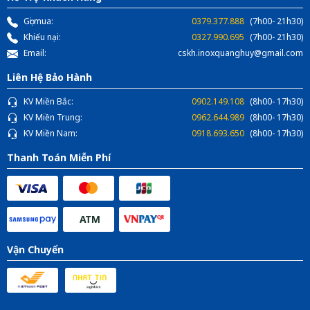
Gọi mua:
0379.377.888
(7h00- 21h30)
Khiếu nại:
0327.990.695
(7h00- 21h30)
Email:
cskh.inoxquanghuy@gmail.com
Liên Hệ Bảo Hành
KV Miền Bắc:
0902.149.108
(8h00- 17h30)
KV Miền Trung:
0962.644.989
(8h00- 17h30)
KV Miền Nam:
0918.693.650
(8h00- 17h30)
Thanh Toán Miễn Phí
Vận Chuyển