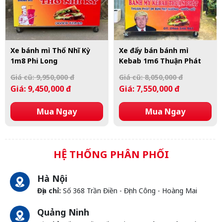
Xe bánh mì Thổ Nhĩ Kỳ
Xe đẩy bán bánh mì
1m8 Phi Long
Kebab 1m6 Thuận Phát
Giá cũ: 9,950,000 đ
Giá cũ: 8,050,000 đ
Giá: 9,450,000 đ
Giá: 7,550,000 đ
Mua Ngay
Mua Ngay
HỆ THỐNG PHÂN PHỐI
Hà Nội
Địa chỉ:
Số 368 Trần Điền - Định Công - Hoàng Mai
Quảng Ninh