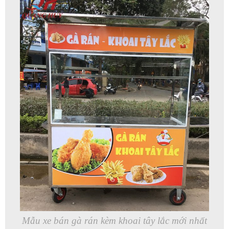
Mẫu xe bán gà rán kèm khoai tây lắc mới nhất