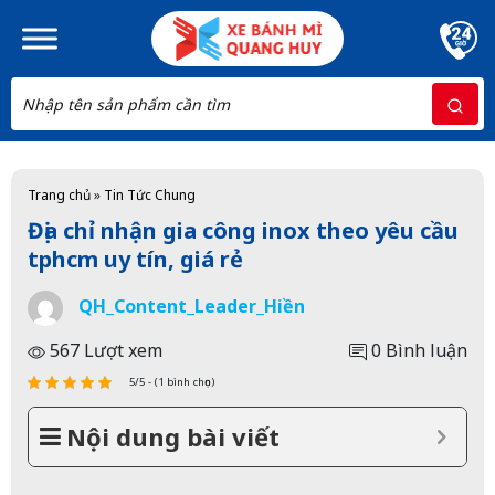
Skip to main content
Trang chủ
»
Tin Tức Chung
Địa chỉ nhận gia công inox theo yêu cầu
tphcm uy tín, giá rẻ
QH_Content_Leader_Hiền
567 Lượt xem
0 Bình luận
5/5 - (1 bình chọn)
Nội dung bài viết