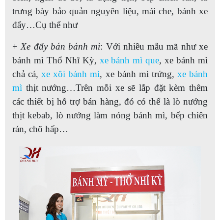
trưng bày bảo quản nguyên liệu, mái che, bánh xe
đẩy…Cụ thể như
+
Xe đẩy bán bánh mì
: Với nhiều mẫu mã như xe
bánh mì Thổ Nhĩ Kỳ,
xe bánh mì que
, xe bánh mì
chả cá,
xe xôi bánh mì
, xe bánh mì trứng,
xe bánh
mì
thịt nướng…Trên mỗi xe sẽ lắp đặt kèm thêm
các thiết bị hỗ trợ bán hàng, đó có thể là lò nướng
thịt kebab, lò nướng làm nóng bánh mì, bếp chiên
rán, chõ hấp…