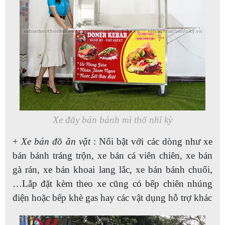
Xe đẩy bán bánh mì thổ nhĩ kỳ
+
Xe bán đồ ăn vặt
: Nổi bật với các dòng như xe
bán bánh tráng trộn, xe bán cá viên chiên, xe bán
gà rán, xe bán khoai lang lắc, xe bán bánh chuối,
…Lắp đặt kèm theo xe cũng có bếp chiên nhúng
điện hoặc bếp khè gas hay các vật dụng hỗ trợ khác