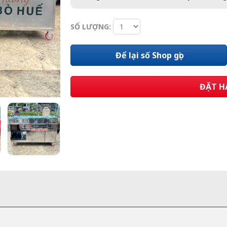
SỐ LƯỢNG:
Để lại số Shop gọi
ĐẶT H