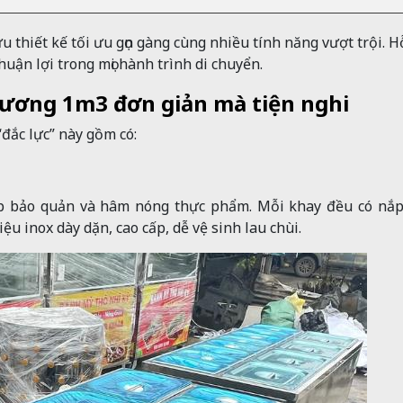
u thiết kế tối ưu gọn gàng cùng nhiều tính năng vượt trội. H
uận lợi trong mọi hành trình di chuyển.
Hương 1m3 đơn giản mà tiện nghi
“đắc lực” này gồm có:
úp bảo quản và hâm nóng thực phẩm. Mỗi khay đều có nắp
ệu inox dày dặn, cao cấp, dễ vệ sinh lau chùi.