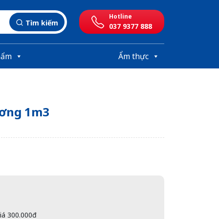
Hotline
Tìm kiếm
037 9377 888
hẩm
Ẩm thực
ương 1m3
giá 300.000đ