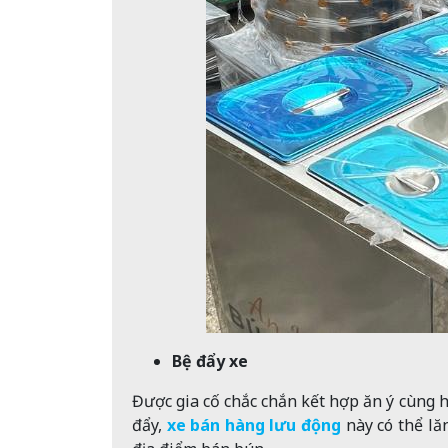
Bệ đẩy xe
Được gia cố chắc chắn kết hợp ăn ý cùng h
đẩy,
xe bán hàng lưu động
này có thể lă