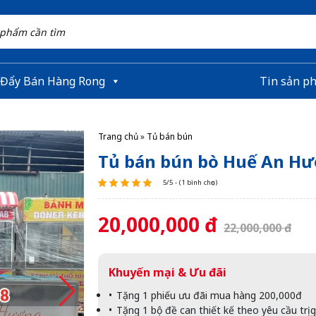
 Đẩy Bán Hàng Rong
Tin sản p
Trang chủ
»
Tủ bán bún
Tủ bán bún bò Huế An H
5/5 - (1 bình chọn)
20,000,000 đ
22,000,000 đ
Khuyến mại & Ưu đãi
Tặng 1 phiếu ưu đãi mua hàng 200,000đ
Tặng 1 bộ đề can thiết kế theo yêu cầu trị 