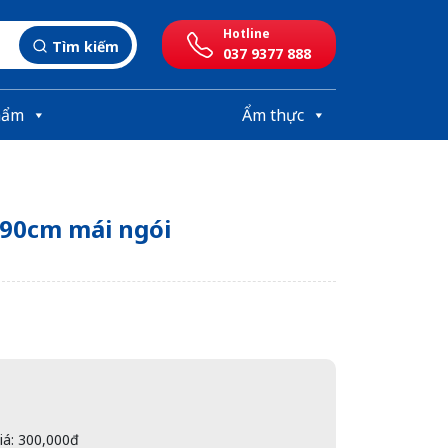
Hotline
Tìm kiếm
037 9377 888
hẩm
Ẩm thực
 90cm mái ngói
giá: 300,000đ