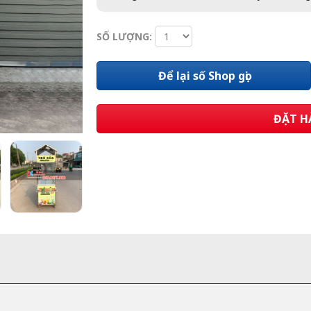
SỐ LƯỢNG:
Để lại số Shop gọi
ĐẶT H