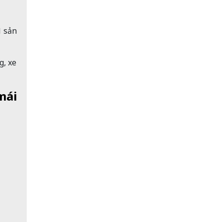
ì sản
g, xe
mái