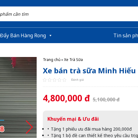
 Đẩy Bán Hàng Rong
Tin sản p
Trang chủ
»
Xe Trà Sữa
Xe bán trà sữa Minh Hiếu
Đánh giá
4,800,000 đ
5,100,000 đ
Khuyến mại & Ưu đãi
Tặng 1 phiếu ưu đãi mua hàng 200,000đ
Tặng 1 bộ đề can thiết kế theo yêu cầu trị 