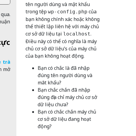
tên người dùng và mật khẩu
trong tệp
của
wp-config.php
 qua.
bạn không chính xác hoặc không
nhuận
thể thiết lập liên hệ với máy chủ
cơ sở dữ liệu tại
.
localhost
cực
Điều này có thể có nghĩa là máy
chủ cơ sở dữ liệu’s của máy chủ
của bạn không hoạt động.
e trà
Bạn có chắc là đã nhập
òn mở
đúng tên người dùng và
mât khẩu?
Bạn chắc chắn đã nhập
đúng địa chỉ máy chủ cơ sở
dữ liệu chưa?
Bạn có chắc chắn máy chủ
cơ sở dữ liệu đang hoạt
động?