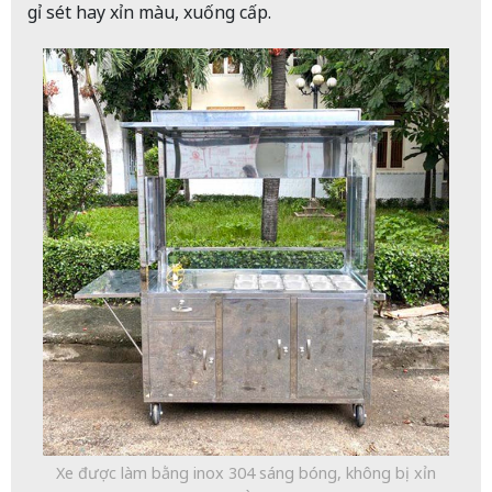
gỉ sét hay xỉn màu, xuống cấp.
Xe được làm bằng inox 304 sáng bóng, không bị xỉn