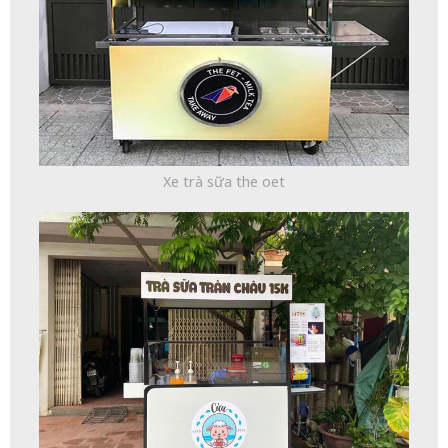
Xe trà sữa the oet