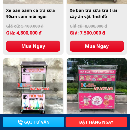
Xe bán bánh cá trà sữa
Xe bán trà sữa trà trái
90cm cam mái ngói
cây ăn vặt 1m5 đỏ
Giá cũ: 5,100,000 đ
Giá cũ: 8,000,000 đ
Giá: 4,800,000 đ
Giá: 7,500,000 đ
Mua Ngay
Mua Ngay
ĐẶT HÀNG NGAY
GỌI TƯ VẤN
Xe trà sữa 70cm Tít Mít
Xe trà sữa, trà đào, ăn
hồng trắng
vặt dâu Tea 1m5