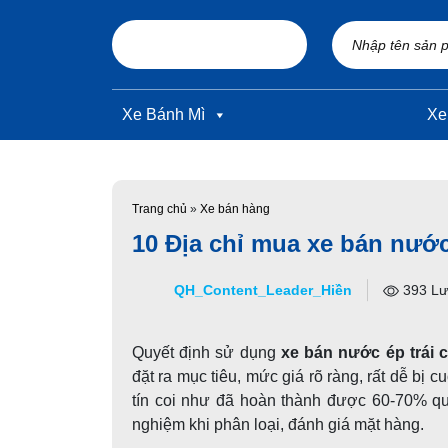
Skip to main content
Xe Bánh Mì
Xe
Trang chủ
»
Xe bán hàng
10 Địa chỉ mua xe bán nước 
QH_Content_Leader_Hiền
393 Lư
Quyết định sử dụng
xe bán nước ép trá
không đặt ra mục tiêu, mức giá rõ ràng, 
được NPP uy tín coi như đã hoàn thành đư
kỹ năng, kinh nghiệm khi phân loại, đánh