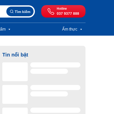
Hotline
Tìm kiếm
037 9377 888
hẩm
Ẩm thực
Tin nổi bật