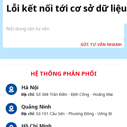
Lỗi kết nối tới cơ sở dữ liệu
GỬI TƯ VẤN NHANH
HỆ THỐNG PHÂN PHỐI
Hà Nội
Địa chỉ:
Số 368 Trần Điền - Định Công - Hoàng Mai
Quảng Ninh
Địa chỉ:
Số 101 Cầu Sến - Phương Đông - Uông Bí
Hồ Chí Minh