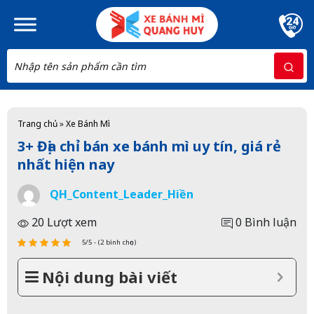
Skip to main content
Trang chủ
»
Xe Bánh Mì
3+ Địa chỉ bán xe bánh mì uy tín, giá rẻ
nhất hiện nay
QH_Content_Leader_Hiền
20 Lượt xem
0 Bình luận
5/5 - (2 bình chọn)
Nội dung bài viết