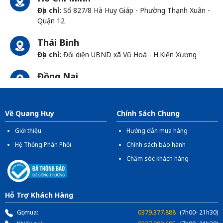
Địa chỉ:
Số 827/8 Hà Huy Giáp - Phường Thạnh Xuân -
Quận 12
Thái Bình
Địa chỉ:
Đối diện UBND xã Vũ Hoà - H.Kiến Xương
Đồng Nai
Địa chỉ:
1066- QL 51 Tổ 3 - Ấp Đồng - Phước Tân -
Biên Hòa
Về Quang Huy
Chính Sách Chung
Giới thiệu
Hướng dẫn mua hàng
Hệ Thống Phân Phối
Chính sách bảo hành
Chăm sóc khách hàng
Hỗ Trợ Khách Hàng
Gọi mua:
0379.377.888
(7h00- 21h30)