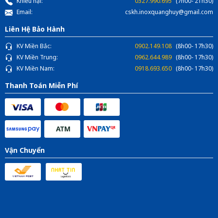
Khiếu nại:
0327.990.695
(7h00- 21h30)
Email:
cskh.inoxquanghuy@gmail.com
Liên Hệ Bảo Hành
KV Miền Bắc:
0902.149.108
(8h00- 17h30)
KV Miền Trung:
0962.644.989
(8h00- 17h30)
KV Miền Nam:
0918.693.650
(8h00- 17h30)
Thanh Toán Miễn Phí
Vận Chuyển