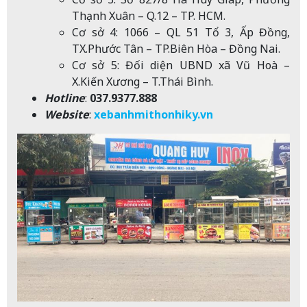
Thạnh Xuân – Q.12 – TP. HCM.
Cơ sở 4: 1066 – QL 51 Tổ 3, Ấp Đồng,
TX.Phước Tân – TP.Biên Hòa – Đồng Nai.
Cơ sở 5: Đối diện UBND xã Vũ Hoà –
X.Kiến Xương – T.Thái Bình.
Hotline
:
037.9377.888
Website
:
xebanhmithonhiky.vn