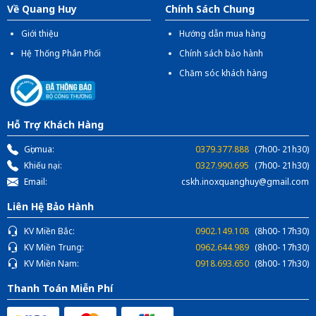
Về Quang Huy
Chính Sách Chung
Giới thiệu
Hướng dẫn mua hàng
Hệ Thống Phân Phối
Chính sách bảo hành
Chăm sóc khách hàng
Hỗ Trợ Khách Hàng
Gọi mua:
0379.377.888
(7h00- 21h30)
Khiếu nại:
0327.990.695
(7h00- 21h30)
Email:
cskh.inoxquanghuy@gmail.com
Liên Hệ Bảo Hành
KV Miền Bắc:
0902.149.108
(8h00- 17h30)
KV Miền Trung:
0962.644.989
(8h00- 17h30)
KV Miền Nam:
0918.693.650
(8h00- 17h30)
Thanh Toán Miễn Phí