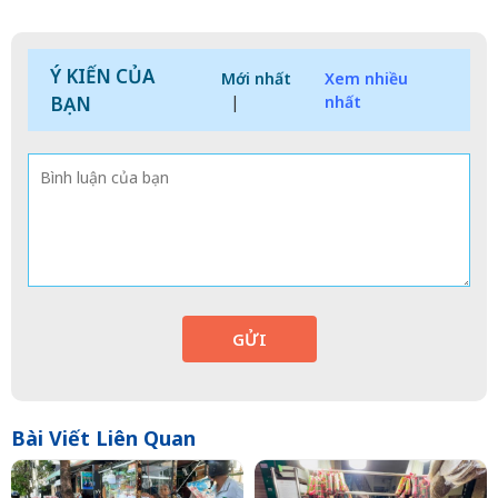
Ý KIẾN CỦA
Mới nhất
Xem nhiều
BẠN
|
nhất
GỬI
Bài Viết Liên Quan