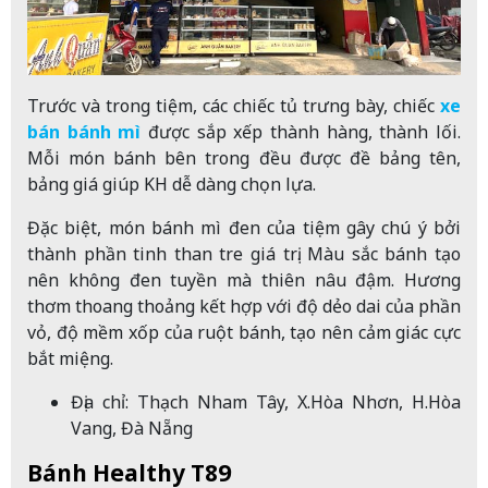
Trước và trong tiệm, các chiếc tủ trưng bày, chiếc
xe
bán bánh mì
được sắp xếp thành hàng, thành lối.
Mỗi món bánh bên trong đều được đề bảng tên,
bảng giá giúp KH dễ dàng chọn lựa.
Đặc biệt, món bánh mì đen của tiệm gây chú ý bởi
thành phần tinh than tre giá trị. Màu sắc bánh tạo
nên không đen tuyền mà thiên nâu đậm. Hương
thơm thoang thoảng kết hợp với độ dẻo dai của phần
vỏ, độ mềm xốp của ruột bánh, tạo nên cảm giác cực
bắt miệng.
Địa chỉ: Thạch Nham Tây, X.Hòa Nhơn, H.Hòa
Vang, Đà Nẵng
Bánh Healthy T89