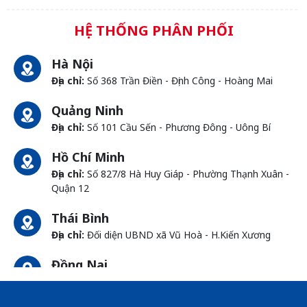
HỆ THỐNG PHÂN PHỐI
Hà Nội
Địa chỉ:
Số 368 Trần Điền - Định Công - Hoàng Mai
Quảng Ninh
Địa chỉ:
Số 101 Cầu Sến - Phương Đông - Uông Bí
Hồ Chí Minh
Địa chỉ:
Số 827/8 Hà Huy Giáp - Phường Thạnh Xuân -
Quận 12
Thái Bình
Địa chỉ:
Đối diện UBND xã Vũ Hoà - H.Kiến Xương
Đồng Nai
Địa chỉ:
1066- QL 51 Tổ 3 - Ấp Đồng - Phước Tân -
Biên Hòa