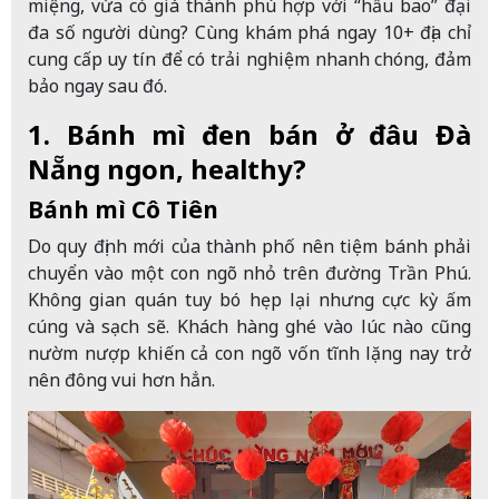
miệng, vừa có giá thành phù hợp với “hầu bao” đại
đa số người dùng? Cùng khám phá ngay 10+ địa chỉ
cung cấp uy tín để có trải nghiệm nhanh chóng, đảm
bảo ngay sau đó.
1. Bánh mì đen bán ở đâu Đà
Nẵng ngon, healthy?
Bánh mì Cô Tiên
Do quy định mới của thành phố nên tiệm bánh phải
chuyển vào một con ngõ nhỏ trên đường Trần Phú.
Không gian quán tuy bó hẹp lại nhưng cực kỳ ấm
cúng và sạch sẽ. Khách hàng ghé vào lúc nào cũng
nườm nượp khiến cả con ngõ vốn tĩnh lặng nay trở
nên đông vui hơn hẳn.