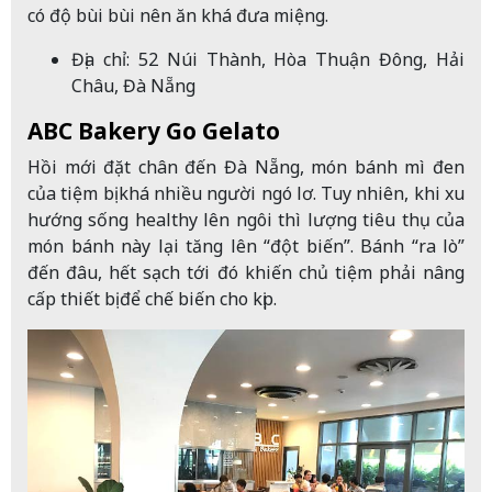
có độ bùi bùi nên ăn khá đưa miệng.
Địa chỉ: 52 Núi Thành, Hòa Thuận Đông, Hải
Châu, Đà Nẵng
ABC Bakery Go Gelato
Hồi mới đặt chân đến Đà Nẵng, món bánh mì đen
của tiệm bị khá nhiều người ngó lơ. Tuy nhiên, khi xu
hướng sống healthy lên ngôi thì lượng tiêu thụ của
món bánh này lại tăng lên “đột biến”. Bánh “ra lò”
đến đâu, hết sạch tới đó khiến chủ tiệm phải nâng
cấp thiết bị để chế biến cho kịp.