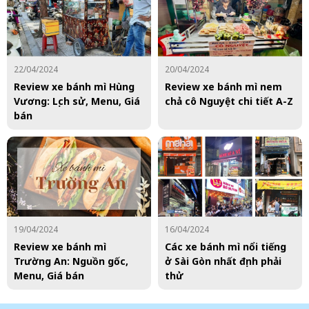
22/04/2024
20/04/2024
Review xe bánh mì Hùng
Review xe bánh mì nem
Vương: Lịch sử, Menu, Giá
chả cô Nguyệt chi tiết A-Z
bán
19/04/2024
16/04/2024
Review xe bánh mì
Các xe bánh mì nổi tiếng
Trường An: Nguồn gốc,
ở Sài Gòn nhất định phải
Menu, Giá bán
thử