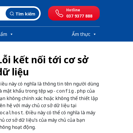
Hotline
Tìm kiếm
037 9377 888
hẩm
Ẩm thực
Lỗi kết nối tới cơ sở
dữ liệu
iều này có nghĩa là thông tin tên người dùng
à mật khẩu trong tệp
của
wp-config.php
ạn không chính xác hoặc không thể thiết lập
iên hệ với máy chủ cơ sở dữ liệu tại
. Điều này có thể có nghĩa là máy
ocalhost
hủ cơ sở dữ liệu’s của máy chủ của bạn
hông hoạt động.