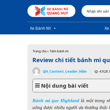
Skip to main content
Xe Bánh Mì
Xe
Trang chủ
»
Tiệm bánh mì
Review chi tiết bánh mì q
QH_Content_Leader_Hiền
4.928 
Nội dung bài viết
Bánh mì que Highland
là một trong n
uống được nhiều người ưa thưởng thức bở