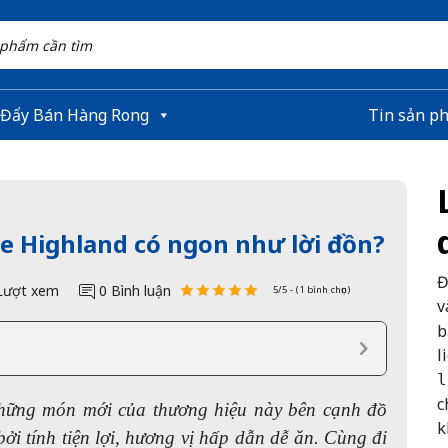
 Đẩy Bán Hàng Rong
Tin sản p
ue Highland có ngon như lời đồn?
Đ
Lượt xem
0 Bình luận
5/5 - (1 bình chọn)
v
b
l
l
c
hững món mới của thương hiệu này bên cạnh đồ
k
i tính tiện lợi, hương vị hấp dẫn dễ ăn. Cùng đi