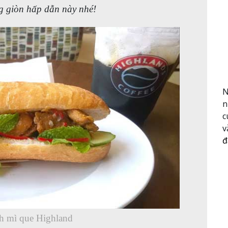
g giòn hấp dẫn này nhé!
N
n
c
v
đ
 mì que Highland