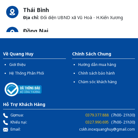
Thái Bình
Địa chỉ:
Đối diện UBND xã Vũ Hoà - H.Kiến Xương
Đồng Nai
Địa chỉ:
1066- QL 51 Tổ 3 - Ấp Đồng - Phước Tân -
Biên Hòa
Về Quang Huy
Chính Sách Chung
Giới thiệu
Hướng dẫn mua hàng
Hệ Thống Phân Phối
Chính sách bảo hành
Chăm sóc khách hàng
Hỗ Trợ Khách Hàng
Gọi mua:
0379.377.888
(7h00- 21h30)
Khiếu nại:
0327.990.695
(7h00- 21h30)
Email:
cskh.inoxquanghuy@gmail.com