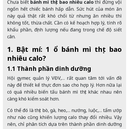
Chưa biết
bánh mì thịt bao nhiêu calo
thì đừng vội
ngốn hết chiếc bánh hấp dẫn. Sức hút của món ăn
này quả thật rất khó chối từ nhưng ăn nhiều thì
không tốt, thừa chất. Cần có kế hoạch hợp lý, tính rõ
khẩu phần, định lượng nếu đang trong chế độ siết
cân.
1. Bật mí: 1 ổ bánh mì thịt bao
nhiêu calo?
1.1 Thành phần dinh dưỡng
Hội gymer, quản lý VĐV,… rất quan tâm tới vấn đề
này để thiết kế thực đơn sao cho hợp lý. Hơn nữa lại
có quá nhiều biến tấu bánh mì thịt khác nhau nên
càng khó kiểm soát hơn.
Có thể đó là thịt bò, gà, heo,… nướng, luộc,… tẩm ướp
như nào cũng khiến lượng calo thay đổi nhiều. Vậy
nên, chỉ phân tích dựa trên thành phần dinh dưỡng