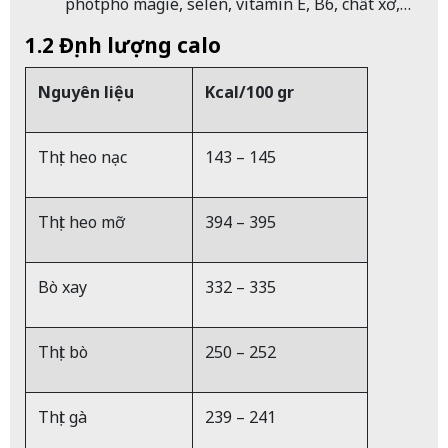
photpho magie, selen, vitamin E, B6, chất xơ,…
1.2 Định lượng calo
Nguyên liệu
Kcal/100 gr
Thịt heo nạc
143 – 145
Thịt heo mỡ
394 – 395
Bò xay
332 – 335
Thịt bò
250 – 252
Thịt gà
239 – 241