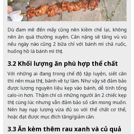
Dù đam mê đến mấy cũng nên kiềm chế lại, không
nên ăn quá thường xuyên. Cân nặng sẽ tăng vù vù
nếu ngày nào cũng 2 bữa chỉ với bánh mì chả ruốc,
huống hồ là bánh mì thịt.
3.2 Khối lượng ăn phù hợp thể chất
Với những ai đang trong chế độ tập luyện, siết cân
thì nên mua thịt, bánh về tự làm. Như vậy sẽ đảm bảo
được lượng nguyên liệu kẹp vào bánh, dễ tính tổng
calo-in hơn. Thậm chí có những người ăn 2 chiếc kẹp
thịt cùng lúc nhưng vẫn đảm bảo số cân mong muốn.
Nên hay nạp lượng vừa đủ so với thể chất cơ thể,
hoặc đạt được mục đích tăng/giảm cân.
3.3 Ăn kèm thêm rau xanh và củ quả