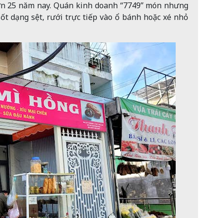
ơn 25 năm nay. Quán kinh doanh “7749” món nhưng
ốt dạng sệt, rưới trực tiếp vào ổ bánh hoặc xé nhỏ