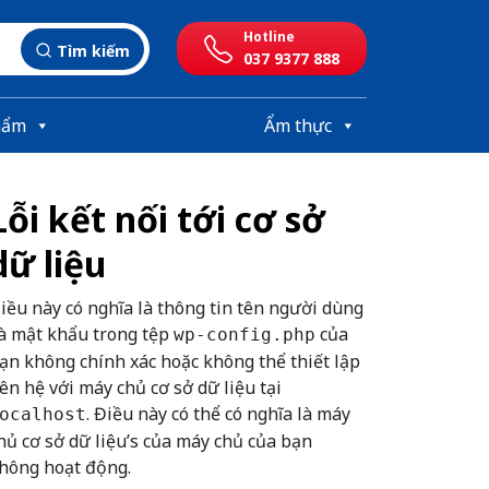
Hotline
Tìm kiếm
037 9377 888
hẩm
Ẩm thực
Lỗi kết nối tới cơ sở
dữ liệu
iều này có nghĩa là thông tin tên người dùng
à mật khẩu trong tệp
của
wp-config.php
ạn không chính xác hoặc không thể thiết lập
iên hệ với máy chủ cơ sở dữ liệu tại
. Điều này có thể có nghĩa là máy
ocalhost
hủ cơ sở dữ liệu’s của máy chủ của bạn
hông hoạt động.