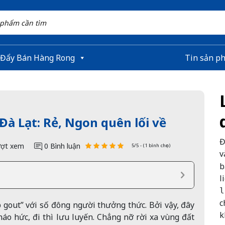
 Đẩy Bán Hàng Rong
Tin sản p
Đà Lạt: Rẻ, Ngon quên lối về
Đ
ợt xem
0 Bình luận
5/5 - (1 bình chọn)
v
b
l
l
c
p gout” với số đông người thưởng thức. Bởi vậy, đây
k
 háo hức, đi thì lưu luyến. Chẳng nỡ rời xa vùng đất