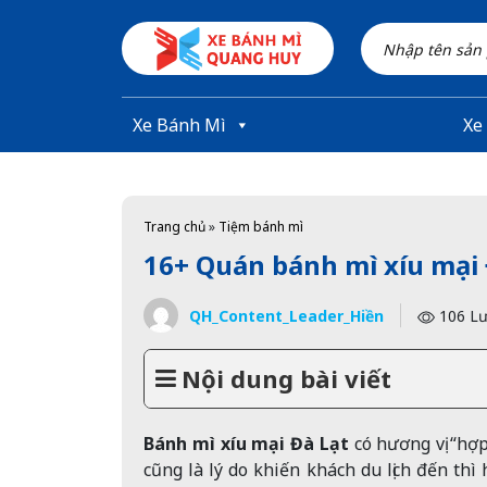
Skip to main content
Xe Bánh Mì
Xe
Trang chủ
»
Tiệm bánh mì
16+ Quán bánh mì xíu mại 
QH_Content_Leader_Hiền
106 Lư
Nội dung bài viết
Bánh mì xíu mại Đà Lạt
có hương vị “hợ
cũng là lý do khiến khách du lịch đến thì