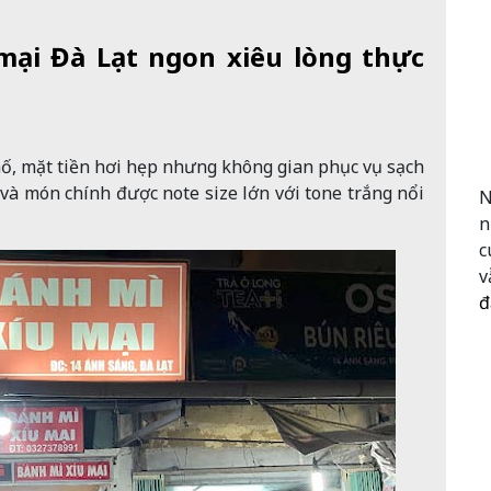
mại Đà Lạt ngon xiêu lòng thực
, mặt tiền hơi hẹp nhưng không gian phục vụ sạch
và món chính được note size lớn với tone trắng nổi
N
n
c
v
đ