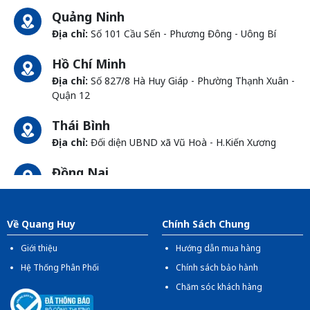
Quảng Ninh
Địa chỉ:
Số 101 Cầu Sến - Phương Đông - Uông Bí
Hồ Chí Minh
Địa chỉ:
Số 827/8 Hà Huy Giáp - Phường Thạnh Xuân -
Quận 12
Thái Bình
Địa chỉ:
Đối diện UBND xã Vũ Hoà - H.Kiến Xương
Đồng Nai
Địa chỉ:
1066- QL 51 Tổ 3 - Ấp Đồng - Phước Tân -
Biên Hòa
Về Quang Huy
Chính Sách Chung
Giới thiệu
Hướng dẫn mua hàng
Hệ Thống Phân Phối
Chính sách bảo hành
Chăm sóc khách hàng