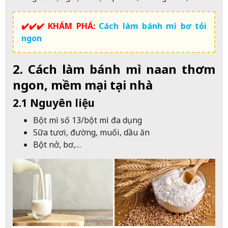
✔️✔️✔️ KHÁM PHÁ:
Cách làm bánh mì bơ tỏi
ngon
2. Cách làm bánh mì naan thơm
ngon, mềm mại tại nhà
2.1 Nguyên liệu
Bột mì số 13/bột mì đa dụng
Sữa tươi, đường, muối, dầu ăn
Bột nở, bơ,…