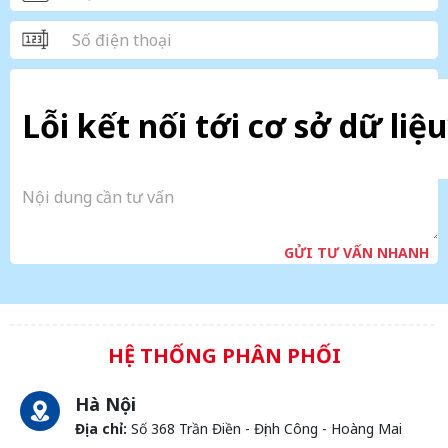
Lỗi kết nối tới cơ sở dữ liệu
GỬI TƯ VẤN NHANH
HỆ THỐNG PHÂN PHỐI
Hà Nội
Địa chỉ:
Số 368 Trần Điền - Định Công - Hoàng Mai