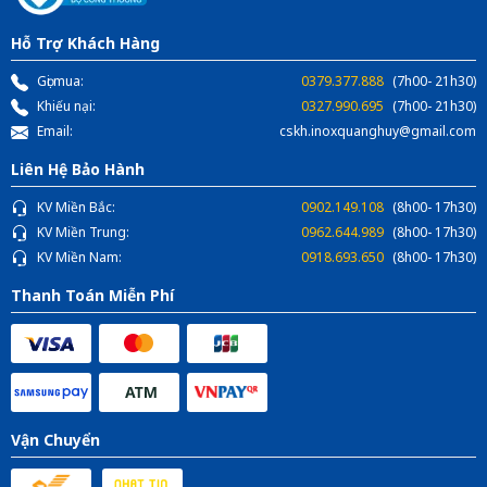
Hỗ Trợ Khách Hàng
Gọi mua:
0379.377.888
(7h00- 21h30)
Khiếu nại:
0327.990.695
(7h00- 21h30)
Email:
cskh.inoxquanghuy@gmail.com
Liên Hệ Bảo Hành
KV Miền Bắc:
0902.149.108
(8h00- 17h30)
KV Miền Trung:
0962.644.989
(8h00- 17h30)
KV Miền Nam:
0918.693.650
(8h00- 17h30)
Thanh Toán Miễn Phí
Vận Chuyển