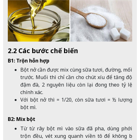
2.2 Các bước chế biến
B1: Trộn hỗn hợp
Bột nở cần được mix cùng sữa tươi, đường, mối
trước. Muối thì chỉ cần cho chút xíu để tăng độ
đậm đà, 2 nguyên liệu còn lại đong theo tỷ lệ
chính xác.
Với bột nở thì = 1/20, còn sữa tươi = ½ lượng
bột mì.
B2: Mix bột
Từ từ rây bột mì vào sữa đã pha, dùng phới
trộn đều, vét xung quanh viền tô để không bị