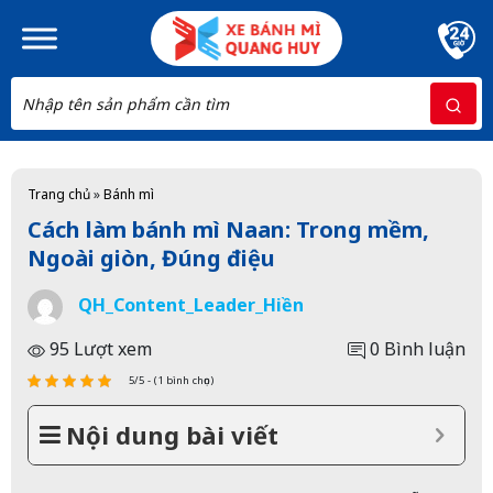
Skip to main content
Trang chủ
»
Bánh mì
Cách làm bánh mì Naan: Trong mềm,
Ngoài giòn, Đúng điệu
QH_Content_Leader_Hiền
95 Lượt xem
0 Bình luận
5/5 - (1 bình chọn)
Nội dung bài viết