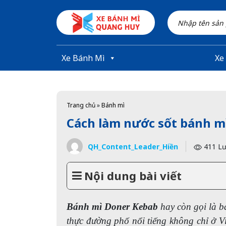
Skip to main content
Xe Bánh Mì
Xe
Trang chủ
»
Bánh mì
Cách làm nước sốt bánh m
QH_Content_Leader_Hiền
411 Lư
Nội dung bài viết
Bánh mì Doner Kebab
hay còn gọi là b
thực đường phố nổi tiếng không chỉ ở Vi