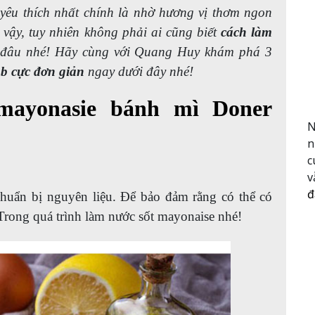
yêu thích nhất chính là nhờ hương vị thơm ngon
 vậy, tuy nhiên không phải ai cũng biết
cách làm
đâu nhé! Hãy cùng với Quang Huy khám phá 3
b cực đơn giản
ngay dưới đây nhé!
mayonasie bánh mì Doner
N
n
c
v
đ
chuẩn bị nguyên liệu. Để bảo đảm rằng có thể có
 Trong quá trình làm nước sốt mayonaise nhé!