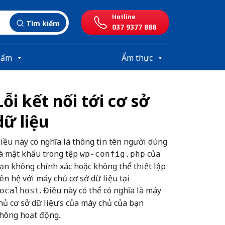
Hotline
Tìm kiếm
037 9377 888
hẩm
Ẩm thực
Lỗi kết nối tới cơ sở
dữ liệu
iều này có nghĩa là thông tin tên người dùng
à mật khẩu trong tệp
của
wp-config.php
ạn không chính xác hoặc không thể thiết lập
iên hệ với máy chủ cơ sở dữ liệu tại
. Điều này có thể có nghĩa là máy
ocalhost
hủ cơ sở dữ liệu’s của máy chủ của bạn
hông hoạt động.