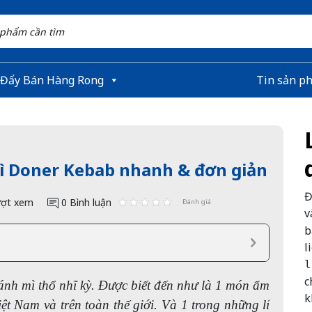
 Đẩy Bán Hàng Rong
Tin sản p
ì Doner Kebab nhanh & đơn giản
Đ
ợt xem
0 Bình luận
Đánh giá
v
b
l
l
c
ánh mì thổ nhĩ kỳ. Được biết đến như là 1 món ẩm
k
ệt Nam và trên toàn thế giới. Và 1 trong những lí