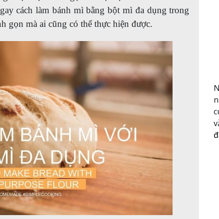
ngay cách làm bánh mì bằng bột mì đa dụng trong
nh gọn mà ai cũng có thể thực hiện được.
N
n
c
v
đ