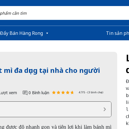
 Đẩy Bán Hàng Rong
Tin sản p
 mì đa dụng tại nhà cho người
Đ
v
Lượt xem
0 Bình luận
4.7/5 - (3 bình chọn)
b
l
l
c
k
g được độ nhanh gọn và tiện lợi khi làm bánh mì