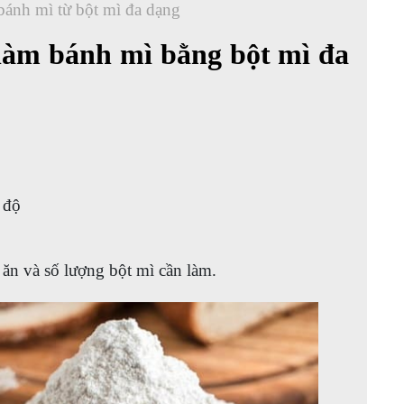
ánh mì từ bột mì đa dạng
 làm bánh mì bằng bột mì đa
 độ
 ăn và số lượng bột mì cần làm.