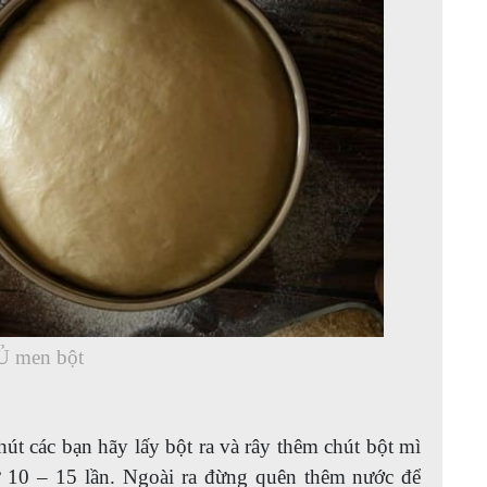
Ủ men bột
phút các bạn hãy lấy bột ra và rây thêm chút bột mì
ừ 10 – 15 lần. Ngoài ra đừng quên thêm nước để