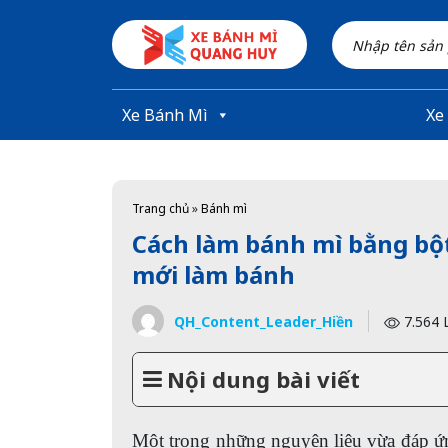
Skip to main content
Xe Bánh Mì
Xe
Trang chủ
»
Bánh mì
Cách làm bánh mì bằng bột
mới làm bánh
QH_Content_Leader_Hiền
7.564 
Nội dung bài viết
Một trong những nguyên liệu vừa đáp ứn