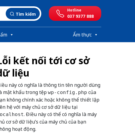
Hotline
Tìm kiếm
037 9377 888
hẩm
Ẩm thực
Lỗi kết nối tới cơ sở
dữ liệu
iều này có nghĩa là thông tin tên người dùng
à mật khẩu trong tệp
của
wp-config.php
ạn không chính xác hoặc không thể thiết lập
iên hệ với máy chủ cơ sở dữ liệu tại
. Điều này có thể có nghĩa là máy
ocalhost
hủ cơ sở dữ liệu’s của máy chủ của bạn
hông hoạt động.