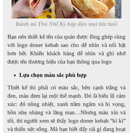
Bánh mì Thổ Nhĩ Kỳ hấp dẫn mọi lứa tuổi
Bạn nên thiết kế tên của quán được lồng ghép cùng
với logo doner kebab sao cho dễ nhìn và nổi bật
hơn hết. Khiến khách hàng dễ nhìn và ghi nhớ
được tên thương hiệu của bạn thông qua logo
Lựa chọn màu sắc phù hợp
Thiết kế thì phải có màu sắc, bên cạnh trắng và
đen, màu đem lại một thế mạnh. Đó là biểu lộ cảm
xúc: đỏ nồng nhiệt, xanh trầm ngâm và hi vọng,
hồn nhẹ nhàng và lãng mạn…Nhưng màu xỉn và
tối, thì người xem sẽ thấy logo doner kebab “kì kì”
và thiếu sức sống. Mà bạn biết đấy cái gì đang hoạt