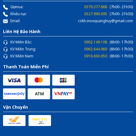
Gọi mua:
0379.377.888
(7h00- 21h30)
Khiếu nại:
0327.990.695
(7h00- 21h30)
Email:
cskh.inoxquanghuy@gmail.com
Liên Hệ Bảo Hành
KV Miền Bắc:
0902.149.108
(8h00- 17h30)
KV Miền Trung:
0962.644.989
(8h00- 17h30)
KV Miền Nam:
0918.693.650
(8h00- 17h30)
Thanh Toán Miễn Phí
Vận Chuyển