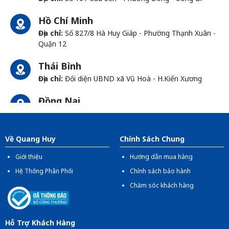
Hồ Chí Minh
Địa chỉ:
Số 827/8 Hà Huy Giáp - Phường Thạnh Xuân -
Quận 12
Thái Bình
Địa chỉ:
Đối diện UBND xã Vũ Hoà - H.Kiến Xương
Đồng Nai
Địa chỉ:
1066- QL 51 Tổ 3 - Ấp Đồng - Phước Tân -
Biên Hòa
Về Quang Huy
Chính Sách Chung
Giới thiệu
Hướng dẫn mua hàng
Hệ Thống Phân Phối
Chính sách bảo hành
Chăm sóc khách hàng
Hỗ Trợ Khách Hàng