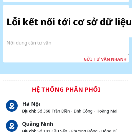
Lỗi kết nối tới cơ sở dữ liệu
GỬI TƯ VẤN NHANH
HỆ THỐNG PHÂN PHỐI
Hà Nội
Địa chỉ:
Số 368 Trần Điền - Định Công - Hoàng Mai
Quảng Ninh
Địa chỉ:
Số 101 Cầu Sến - Phương Đông - Uông Bí