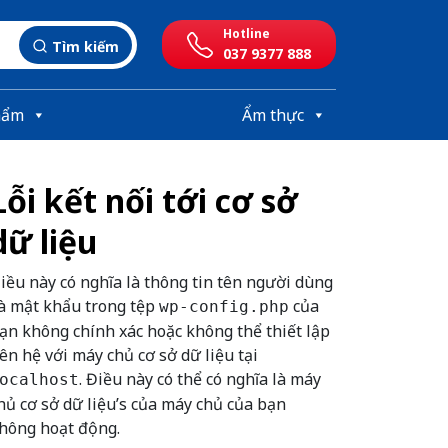
Hotline
Tìm kiếm
037 9377 888
hẩm
Ẩm thực
Lỗi kết nối tới cơ sở
dữ liệu
iều này có nghĩa là thông tin tên người dùng
à mật khẩu trong tệp
của
wp-config.php
ạn không chính xác hoặc không thể thiết lập
iên hệ với máy chủ cơ sở dữ liệu tại
. Điều này có thể có nghĩa là máy
ocalhost
hủ cơ sở dữ liệu’s của máy chủ của bạn
hông hoạt động.