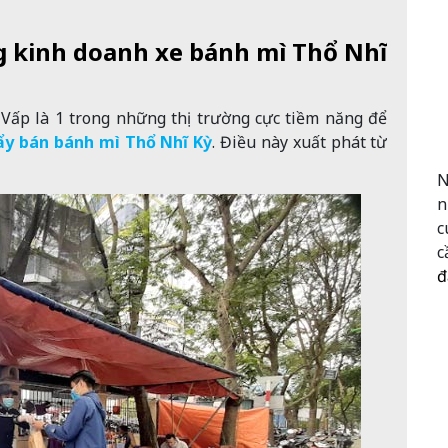
ng kinh doanh xe bánh mì Thổ Nhĩ
 Vấp là 1 trong những thị trường cực tiềm năng để
ẩy bán bánh mì Thổ Nhĩ Kỳ
. Điều này xuất phát từ
N
n
c
c
đ