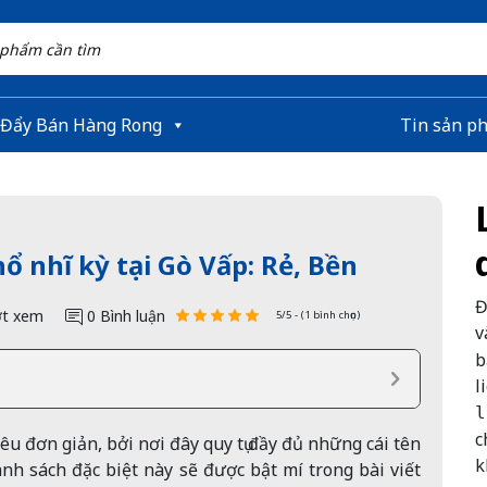
 Đẩy Bán Hàng Rong
Tin sản p
hổ nhĩ kỳ tại Gò Vấp: Rẻ, Bền
Đ
t xem
0 Bình luận
5/5 - (1 bình chọn)
v
b
l
l
c
iêu đơn giản, bởi nơi đây quy tụ đầy đủ những cái tên
k
h sách đặc biệt này sẽ được bật mí trong bài viết