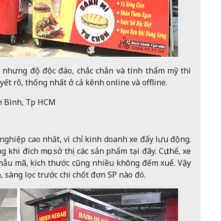
nhưng độ độc đáo, chắc chắn và tính thẩm mỹ thì
ết rõ, thống nhất ở cả kênh online và offline.
Tân Bình, Tp HCM
nghiệp cao nhất, vì chỉ kinh doanh xe đẩy lưu động.
khi đích mục sở thị các sản phẩm tại đây. Cụ thể, xe
 mẫu mã, kích thước cũng nhiều không đếm xuể. Vậy
, sàng lọc trước chi chốt đơn SP nào đó.