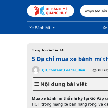
Skip to main content
Xe Bánh Mì
Xe
Trang chủ
»
Xe Bánh Mì
5 Địa chỉ mua xe bánh mì t
QH_Content_Leader_Hiền
48 Lượ
Nội dung bài viết
Mua xe bánh mì thổ nhĩ kỳ tại Gò Vấp
s
HOT trong mảng xe bán hàng rong. Và dan