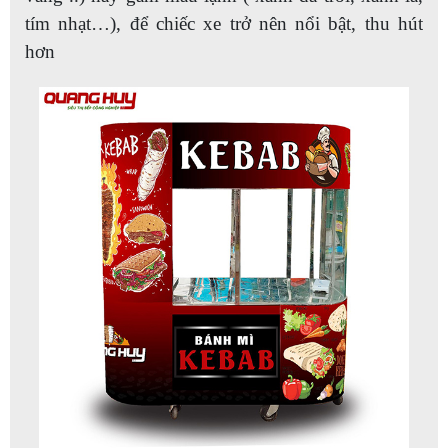
tím nhạt…), để chiếc xe trở nên nổi bật, thu hút
hơn