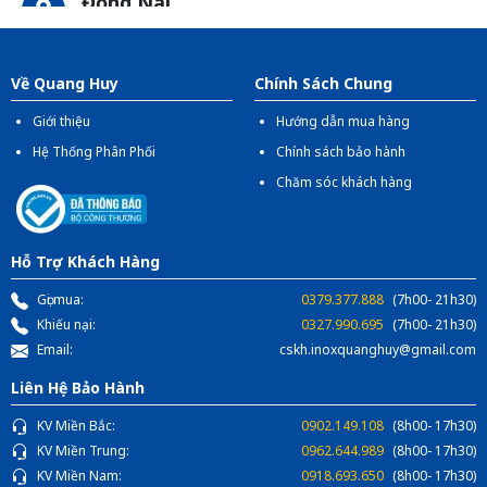
Đồng Nai
Địa chỉ:
1066- QL 51 Tổ 3 - Ấp Đồng - Phước Tân -
Biên Hòa
Về Quang Huy
Chính Sách Chung
Giới thiệu
Hướng dẫn mua hàng
Hệ Thống Phân Phối
Chính sách bảo hành
Chăm sóc khách hàng
Hỗ Trợ Khách Hàng
Gọi mua:
0379.377.888
(7h00- 21h30)
Khiếu nại:
0327.990.695
(7h00- 21h30)
Email:
cskh.inoxquanghuy@gmail.com
Liên Hệ Bảo Hành
KV Miền Bắc:
0902.149.108
(8h00- 17h30)
KV Miền Trung:
0962.644.989
(8h00- 17h30)
KV Miền Nam:
0918.693.650
(8h00- 17h30)