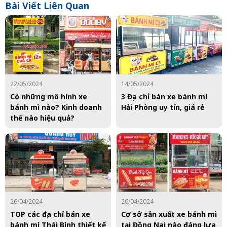
Bài Viết Liên Quan
22/05/2024
14/05/2024
Có những mô hình xe
3 Địa chỉ bán xe bánh mì
bánh mì nào? Kinh doanh
Hải Phòng uy tín, giá rẻ
thế nào hiệu quả?
26/04/2024
26/04/2024
TOP các địa chỉ bán xe
Cơ sở sản xuất xe bánh mì
bánh mì Thái Bình thiết kế
tại Đồng Nai nào đáng lựa