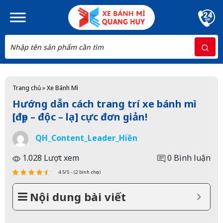
Skip to main content
Trang chủ
»
Xe Bánh Mì
Hướng dẫn cách trang trí xe bánh mì
[đẹp – độc – lạ] cực đơn giản!
QH_Content_Leader_Hiền
1.028 Lượt xem
0 Bình luận
4.5/5 - (2 bình chọn)
Nội dung bài viết