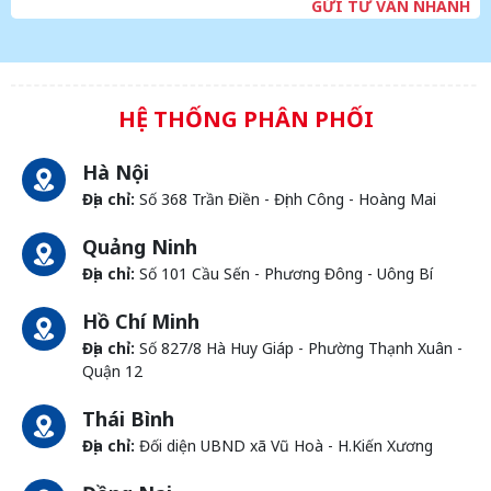
GỬI TƯ VẤN NHANH
HỆ THỐNG PHÂN PHỐI
Hà Nội
Địa chỉ:
Số 368 Trần Điền - Định Công - Hoàng Mai
Quảng Ninh
Địa chỉ:
Số 101 Cầu Sến - Phương Đông - Uông Bí
Hồ Chí Minh
Địa chỉ:
Số 827/8 Hà Huy Giáp - Phường Thạnh Xuân -
Quận 12
Thái Bình
Địa chỉ:
Đối diện UBND xã Vũ Hoà - H.Kiến Xương