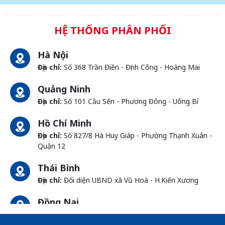
HỆ THỐNG PHÂN PHỐI
Hà Nội
Địa chỉ:
Số 368 Trần Điền - Định Công - Hoàng Mai
Quảng Ninh
Địa chỉ:
Số 101 Cầu Sến - Phương Đông - Uông Bí
Hồ Chí Minh
Địa chỉ:
Số 827/8 Hà Huy Giáp - Phường Thạnh Xuân -
Quận 12
Thái Bình
Địa chỉ:
Đối diện UBND xã Vũ Hoà - H.Kiến Xương
Đồng Nai
Địa chỉ:
1066- QL 51 Tổ 3 - Ấp Đồng - Phước Tân -
Biên Hòa