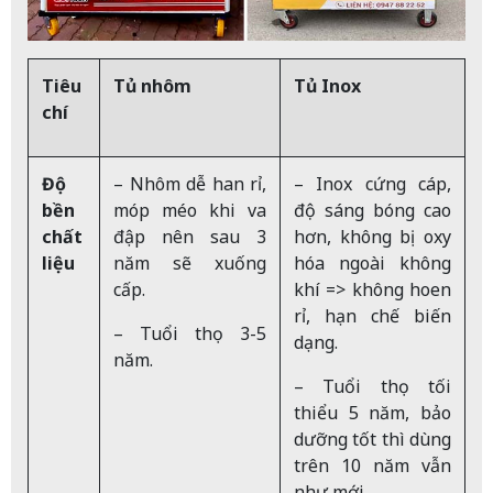
Tiêu
Tủ nhôm
Tủ Inox
chí
Độ
– Nhôm dễ han rỉ,
– Inox cứng cáp,
bền
móp méo khi va
độ sáng bóng cao
chất
đập nên sau 3
hơn, không bị oxy
liệu
năm sẽ xuống
hóa ngoài không
cấp.
khí => không hoen
rỉ, hạn chế biến
– Tuổi thọ 3-5
dạng.
năm.
– Tuổi thọ tối
thiểu 5 năm, bảo
dưỡng tốt thì dùng
trên 10 năm vẫn
như mới.