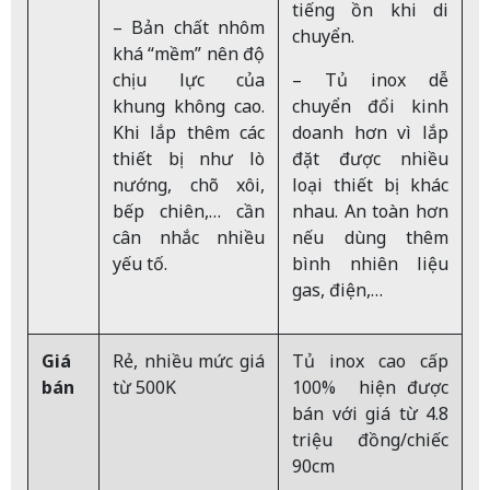
tiếng ồn khi di
– Bản chất nhôm
chuyển.
khá “mềm” nên độ
chịu lực của
– Tủ inox dễ
khung không cao.
chuyển đổi kinh
Khi lắp thêm các
doanh hơn vì lắp
thiết bị như lò
đặt được nhiều
nướng, chõ xôi,
loại thiết bị khác
bếp chiên,… cần
nhau. An toàn hơn
cân nhắc nhiều
nếu dùng thêm
yếu tố.
bình nhiên liệu
gas, điện,…
Giá
Rẻ, nhiều mức giá
Tủ inox cao cấp
bán
từ 500K
100% hiện được
bán với giá từ 4.8
triệu đồng/chiếc
90cm