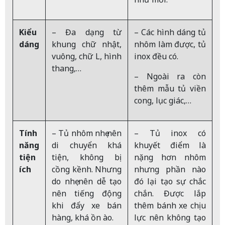
Kiểu
– Đa dạng từ
– Các hình dáng tủ
dáng
khung chữ nhật,
nhôm làm được, tủ
vuông, chữ L, hình
inox đều có.
thang,…
– Ngoài ra còn
thêm mẫu tủ viền
cong, lục giác,…
Tính
– Tủ nhôm nhẹ nên
– Tủ inox có
năng
di chuyển khá
khuyết điểm là
tiện
tiện, không bị
nặng hơn nhôm
ích
cồng kềnh. Nhưng
nhưng phần nào
do nhẹ nên dễ tạo
đó lại tạo sự chắc
nên tiếng động
chắn. Được lắp
khi đẩy xe bán
thêm bánh xe chịu
hàng, khá ồn ào.
lực nên không tạo