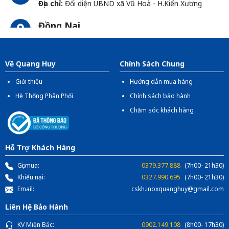
Địa chỉ:
Đối diện UBND xã Vũ Hoà - H.Kiến Xương
Đồng Nai
Địa chỉ:
1066- QL 51 Tổ 3 - Ấp Đồng - Phước Tân -
Biên Hòa
Về Quang Huy
Chính Sách Chung
Giới thiệu
Hướng dẫn mua hàng
Hệ Thống Phân Phối
Chính sách bảo hành
Chăm sóc khách hàng
Hỗ Trợ Khách Hàng
Gọi mua:
0379.377.888
(7h00- 21h30)
Khiếu nại:
0327.990.695
(7h00- 21h30)
Email:
cskh.inoxquanghuy@gmail.com
Liên Hệ Bảo Hành
KV Miền Bắc:
0902.149.108
(8h00- 17h30)