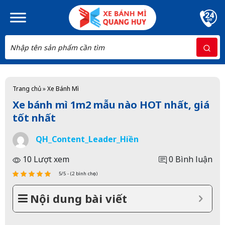
Skip to main content
Trang chủ
»
Xe Bánh Mì
Xe bánh mì 1m2 mẫu nào HOT nhất, giá
tốt nhất
QH_Content_Leader_Hiền
10 Lượt xem
0 Bình luận
5/5 - (2 bình chọn)
Nội dung bài viết