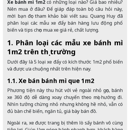
Xe bánh mì 1m2
có những loại nào? Giá bao nhiêu?
Nên mua ở đâu? Để giáp đáp toàn bộ câu hỏi này,
mời bạn đọc tham khảo bài viết sau. Quang Huy đã
phân loại các mẫu xe đẩy bán hàng lưu động phổ
biến và tips chọn mua xe giá rẻ, chất lượng.
1. Phân loại các mẫu xe bánh mì
1m2 trên thị trường
Dưới đây là 5 loại xe đẩy có kích thước 1m2 phổ biến
và được ưa chuộng nhất trên hiện nay.
1.1. Xe bán bánh mì que 1m2
Phương tiện này thu hút với vẻ ngoài nhỏ gọn, bánh
xe 360 độ dễ dàng xoay chuyển theo mọi hướng đi.
Nhìn tưởng chừng nhỏ nhưng không hề nhỏ, vẫn có
đủ bàn chế biến, ngăn tủ, giá bày bán đồ.
Ngoài ra, xe được trang bị thêm lò sấy bánh vô cùng
tiện lợi. Giúp làm nóng bánh nhanh hơn, khách hàng