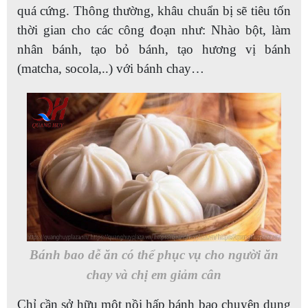
quá cứng. Thông thường, khâu chuẩn bị sẽ tiêu tốn
thời gian cho các công đoạn như: Nhào bột, làm
nhân bánh, tạo bỏ bánh, tạo hương vị bánh
(matcha, socola,..) với bánh chay…
Bánh bao dễ ăn có thể phục vụ cho người ăn
chay và chị em giảm cân
Chỉ cần sở hữu một nồi hấp bánh bao chuyên dụng