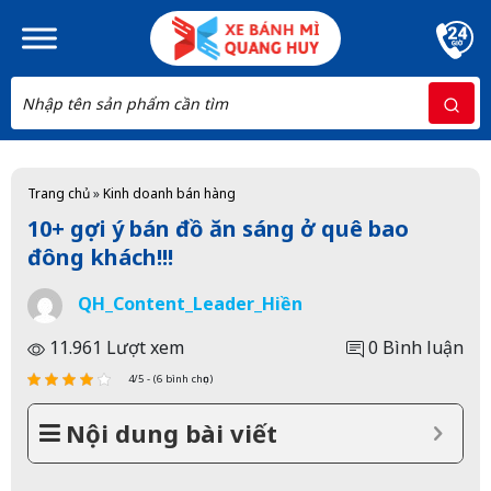
Skip to main content
Trang chủ
»
Kinh doanh bán hàng
10+ gợi ý bán đồ ăn sáng ở quê bao
đông khách!!!
QH_Content_Leader_Hiền
11.961 Lượt xem
0 Bình luận
4/5 - (6 bình chọn)
Nội dung bài viết