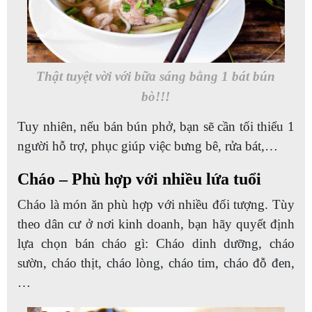
Thật tuyệt vời với bữa sáng bằng 1 bát bún
bò!!!
Tuy nhiên, nếu bán bún phở, bạn sẽ cần tối thiểu 1
người hỗ trợ, phục giúp việc bưng bê, rửa bát,…
Cháo – Phù hợp với nhiều lứa tuổi
Cháo là món ăn phù hợp với nhiều đối tượng. Tùy
theo dân cư ở nơi kinh doanh, bạn hãy quyết định
lựa chọn bán cháo gì: Cháo dinh dưỡng, cháo
sườn, cháo thịt, cháo lòng, cháo tim, cháo đỗ đen,
…