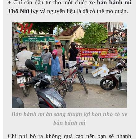
+ Chỉ cần đầu tư cho một chiếc
xe bán bánh mì
Thổ Nhĩ Kỳ
và nguyên liệu là đã có thể mở quán.
Bán bánh mì ăn sáng thuận lợi hơn nhờ có xe
bán bánh mì
Chi phí bỏ ra không quá cao nên bạn sẽ nhanh