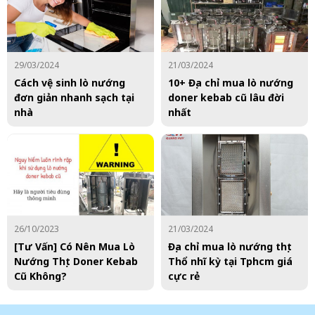
29/03/2024
21/03/2024
Cách vệ sinh lò nướng
10+ Địa chỉ mua lò nướng
đơn giản nhanh sạch tại
doner kebab cũ lâu đời
nhà
nhất
26/10/2023
21/03/2024
[Tư Vấn] Có Nên Mua Lò
Địa chỉ mua lò nướng thịt
Nướng Thịt Doner Kebab
Thổ nhĩ kỳ tại Tphcm giá
Cũ Không?
cực rẻ