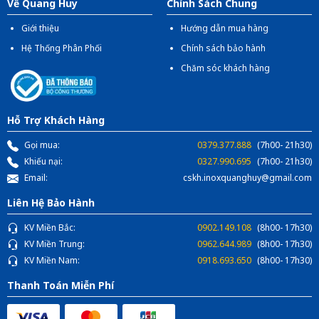
Về Quang Huy
Chính Sách Chung
Giới thiệu
Hướng dẫn mua hàng
Hệ Thống Phân Phối
Chính sách bảo hành
Chăm sóc khách hàng
Hỗ Trợ Khách Hàng
Gọi mua:
0379.377.888
(7h00- 21h30)
Khiếu nại:
0327.990.695
(7h00- 21h30)
Email:
cskh.inoxquanghuy@gmail.com
Liên Hệ Bảo Hành
KV Miền Bắc:
0902.149.108
(8h00- 17h30)
KV Miền Trung:
0962.644.989
(8h00- 17h30)
KV Miền Nam:
0918.693.650
(8h00- 17h30)
Thanh Toán Miễn Phí