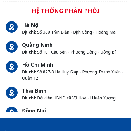
HỆ THỐNG PHÂN PHỐI
Hà Nội
Địa chỉ:
Số 368 Trần Điền - Định Công - Hoàng Mai
Quảng Ninh
Địa chỉ:
Số 101 Cầu Sến - Phương Đông - Uông Bí
Hồ Chí Minh
Địa chỉ:
Số 827/8 Hà Huy Giáp - Phường Thạnh Xuân -
Quận 12
Thái Bình
Địa chỉ:
Đối diện UBND xã Vũ Hoà - H.Kiến Xương
Đồng Nai
Địa chỉ:
1066- QL 51 Tổ 3 - Ấp Đồng - Phước Tân -
Biên Hòa