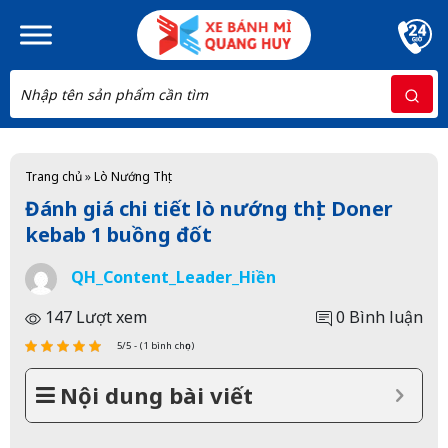
Skip to main content
Trang chủ
»
Lò Nướng Thịt
Đánh giá chi tiết lò nướng thịt Doner
kebab 1 buồng đốt
QH_Content_Leader_Hiền
147 Lượt xem
0 Bình luận
5/5 - (1 bình chọn)
Nội dung bài viết