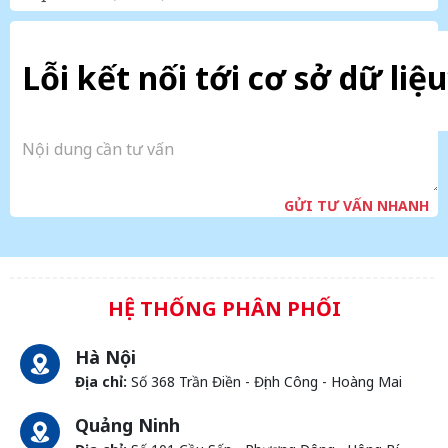
Lỗi kết nối tới cơ sở dữ liệu
GỬI TƯ VẤN NHANH
HỆ THỐNG PHÂN PHỐI
Hà Nội
Địa chỉ:
Số 368 Trần Điền - Định Công - Hoàng Mai
Quảng Ninh