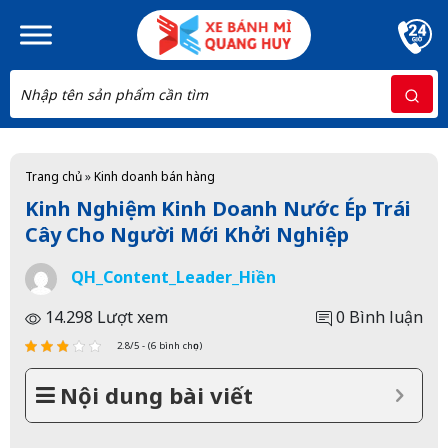
Skip to main content
Trang chủ
»
Kinh doanh bán hàng
Kinh Nghiệm Kinh Doanh Nước Ép Trái
Cây Cho Người Mới Khởi Nghiệp
QH_Content_Leader_Hiền
14.298 Lượt xem
0 Bình luận
2.8/5 - (6 bình chọn)
Nội dung bài viết