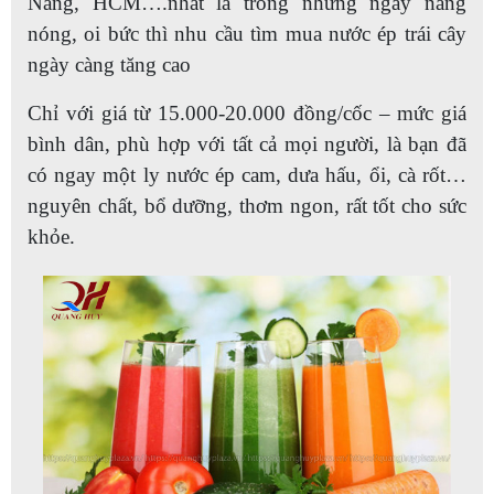
Nẵng, HCM….nhất là trong những ngày nắng
nóng, oi bức thì nhu cầu tìm mua nước ép trái cây
ngày càng tăng cao
Chỉ với giá từ 15.000-20.000 đồng/cốc – mức giá
bình dân, phù hợp với tất cả mọi người, là bạn đã
có ngay một ly nước ép cam, dưa hấu, ổi, cà rốt…
nguyên chất, bổ dưỡng, thơm ngon, rất tốt cho sức
khỏe.