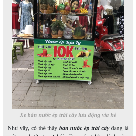
Xe bán nước ép trái cây lưu động vỉa hè
Như vậy, có thể thấy
bán nước ép trái cây
đang là