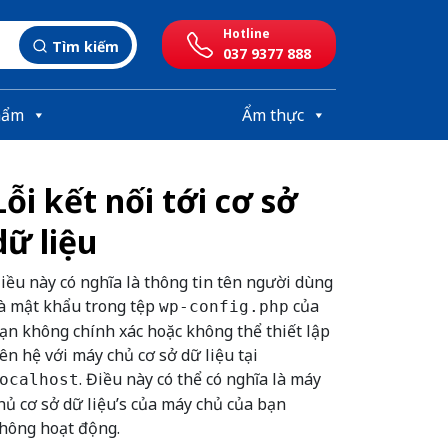
Hotline
Tìm kiếm
037 9377 888
hẩm
Ẩm thực
Lỗi kết nối tới cơ sở
dữ liệu
iều này có nghĩa là thông tin tên người dùng
à mật khẩu trong tệp
của
wp-config.php
ạn không chính xác hoặc không thể thiết lập
iên hệ với máy chủ cơ sở dữ liệu tại
. Điều này có thể có nghĩa là máy
ocalhost
hủ cơ sở dữ liệu’s của máy chủ của bạn
hông hoạt động.