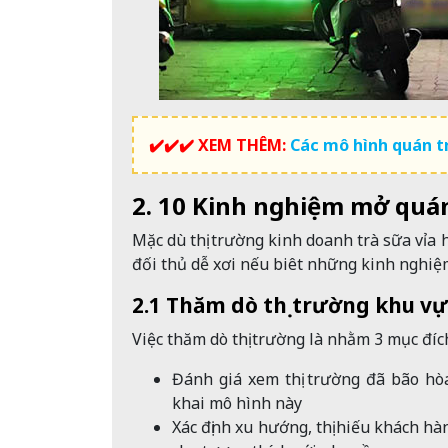
✔️✔️✔️ XEM THÊM:
Các mô hình quán t
2. 10 Kinh nghiệm mở quán 
Mặc dù thị trường kinh doanh trà sữa vỉa
đối thủ dễ xơi nếu biêt những kinh nghiệ
2.1 Thăm dò thị trường khu v
Việc thăm dò thị trường là nhằm 3 mục đích 
Đánh giá xem thị trường đã bão hòa
khai mô hình này
Xác định xu hướng, thị hiếu khách h