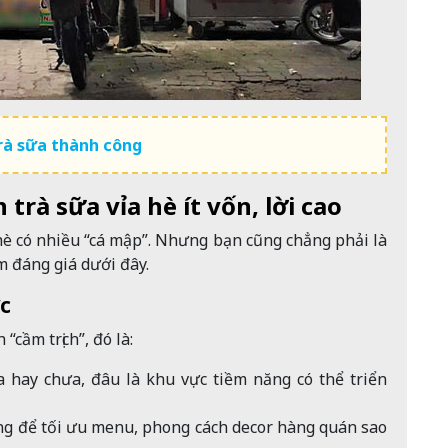
rà sữa thành công
trà sữa vỉa hè ít vốn, lời cao
 hè có nhiều “cá mập”. Nhưng bạn cũng chẳng phải là
m đáng giá dưới đây.
ực
“cầm trịch”, đó là:
 hay chưa, đâu là khu vực tiềm năng có thể triển
àng để tối ưu menu, phong cách decor hàng quán sao