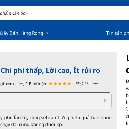
 Đẩy Bán Hàng Rong
Tin sản p
hi phí thấp, Lời cao, Ít rủi ro
Đ
ợt xem
0 Bình luận
5/5 - (1 bình chọn)
v
b
l
l
c
 phí đầu tư, công setup nhưng hiệu quả bán hàng
k
chạy dài cũng không đuổi kịp.