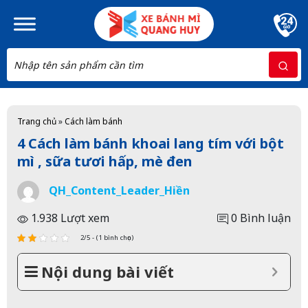
Skip to main content
Trang chủ
»
Cách làm bánh
4 Cách làm bánh khoai lang tím với bột
mì , sữa tươi hấp, mè đen
QH_Content_Leader_Hiền
1.938 Lượt xem
0 Bình luận
2/5 - (1 bình chọn)
Nội dung bài viết