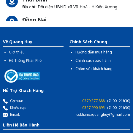
Địa chỉ:
Đối diện UBND xã Vũ Hoà - H.Kiến Xương
Đồng Nai
Địa chỉ:
1066- QL 51 Tổ 3 - Ấp Đồng - Phước Tân -
Biên Hòa
Về Quang Huy
Chính Sách Chung
Giới thiệu
Hướng dẫn mua hàng
Hệ Thống Phân Phối
Chính sách bảo hành
Chăm sóc khách hàng
Hỗ Trợ Khách Hàng
Gọi mua:
0379.377.888
(7h00- 21h30)
Khiếu nại:
0327.990.695
(7h00- 21h30)
Email:
cskh.inoxquanghuy@gmail.com
Liên Hệ Bảo Hành