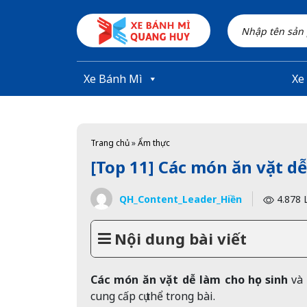
Skip to main content
Xe Bánh Mì
Xe
Trang chủ
»
Ẩm thực
[Top 11] Các món ăn vặt dễ
QH_Content_Leader_Hiền
4.878 
Nội dung bài viết
Các món ăn vặt dễ làm cho học sinh
và
cung cấp cụ thể trong bài.