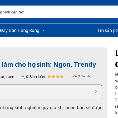
 Đẩy Bán Hàng Rong
Tin sản p
 làm cho học sinh: Ngon, Trendy
Đ
Lượt xem
0 Bình luận
4/5 - (2 bình chọn)
v
b
l
l
c
 những kinh nghiệm quý giá khi buôn bán sẽ được
k