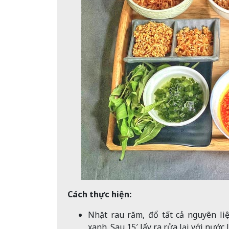
Cách thực hiện:
Nhặt rau răm, đổ tất cả nguyên l
xanh. Sau 15′ lấy ra rửa lại với nước 