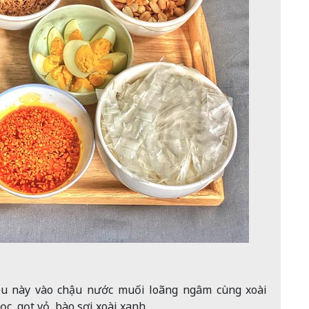
iệu này vào chậu nước muối loãng ngâm cùng xoài
lọc, gọt vỏ, bào sợi xoài xanh