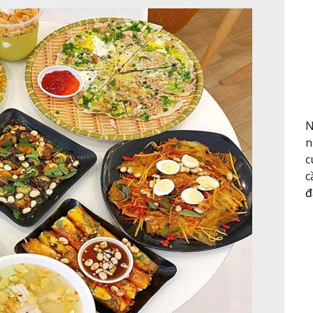
N
n
c
c
đ