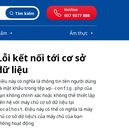
Hotline
Tìm kiếm
037 9377 888
hẩm
Ẩm thực
Lỗi kết nối tới cơ sở
dữ liệu
iều này có nghĩa là thông tin tên người dùng
à mật khẩu trong tệp
của
wp-config.php
ạn không chính xác hoặc không thể thiết lập
iên hệ với máy chủ cơ sở dữ liệu tại
. Điều này có thể có nghĩa là máy
ocalhost
hủ cơ sở dữ liệu’s của máy chủ của bạn
hông hoạt động.