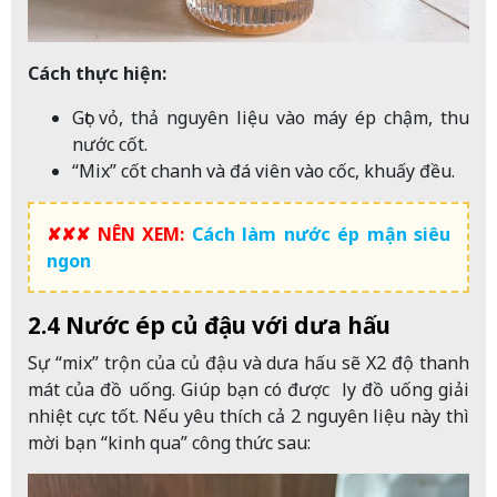
Cách thực hiện:
Gọt vỏ, thả nguyên liệu vào máy ép chậm, thu
nước cốt.
“Mix” cốt chanh và đá viên vào cốc, khuấy đều.
✘✘✘ NÊN XEM:
Cách làm nước ép mận siêu
ngon
2.4 Nước ép củ đậu với dưa hấu
Sự “mix” trộn của củ đậu và dưa hấu sẽ X2 độ thanh
mát của đồ uống. Giúp bạn có được ly đồ uống giải
nhiệt cực tốt. Nếu yêu thích cả 2 nguyên liệu này thì
mời bạn “kinh qua” công thức sau: