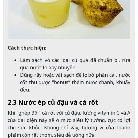
Cách thực hiện:
Làm sạch vỏ các loại củ quả đã chuẩn bị, rửa
qua nước lọc, xay nhuyễn.
Dùng rây hoặc vải sạch để lọc bỏ phần cái, nước
cốt thu được “bonus” thêm nước chanh, khuấy
đều.
2.3 Nước ép củ đậu và cà rốt
Khi “ghép đôi” cà rốt với củ đậu, lượng vitamin C và A
của đại diện này sẽ ở mức siêu lý tưởng, cực có lợi
cho sức khỏe. Không chỉ vậy, hương vị của thành
phẩm còn rất thơm, siêu dễ uống nữa.