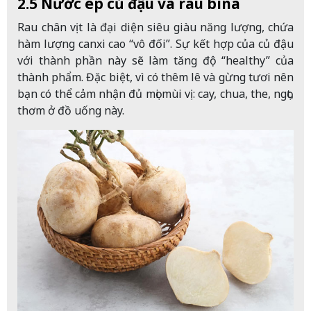
2.5 Nước ép củ đậu và rau bina
Rau chân vịt là đại diện siêu giàu năng lượng, chứa
hàm lượng canxi cao “vô đối”. Sự kết hợp của củ đậu
với thành phần này sẽ làm tăng độ “healthy” của
thành phẩm. Đặc biệt, vì có thêm lê và gừng tươi nên
bạn có thể cảm nhận đủ mọi mùi vị: cay, chua, the, ngọt,
thơm ở đồ uống này.