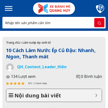
Skip to main content
Trang chủ
»
Làm nướp ép sinh tố
10 Cách Làm Nước Ép Củ Đậu: Nhanh,
Ngon, Thanh mát
QH_Content_Leader_Hiền
134 Lượt xem
0 Bình luận
5/5 - (1 bình chọn)
Nội dung bài viết