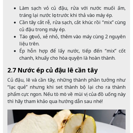
Làm sạch vỏ củ đậu, rửa với nước muối ấm,
tráng lại nước lọc trước khi thả vào máy ép.
Cần tây cắt rễ, rửa sạch, cắt khúc rồi “mix” cùng
củ đậu trong máy ép.
Táo gọt vỏ, xẻ nhỏ, thêm vào máy cùng 2 nguyên
liệu trên.
Ép hỗn hợp để lấy nước, tiếp đến “mix” cốt
chanh, khuấy cho hòa quyện là hoàn thành.
2.7 Nước ép củ đậu lê cần tây
Củ đậu, lê và cần tây, những thành phần tưởng như
“lạc quẻ” nhưng khi set thành bộ lại cho ra thành
phẩm cực ngon. Nếu tò mò về mùi vị của đồ uống này
thì hãy tham khảo qua hướng dẫn sau nhé!