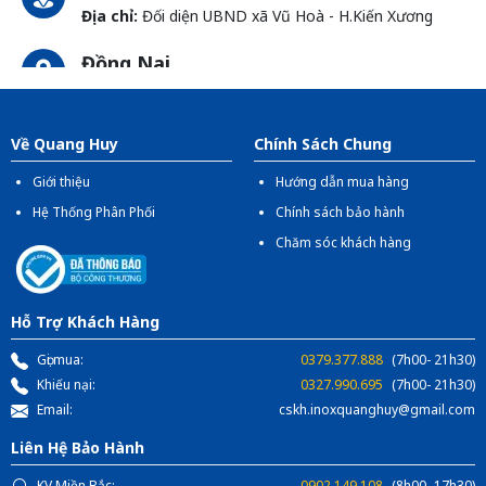
Địa chỉ:
Đối diện UBND xã Vũ Hoà - H.Kiến Xương
Đồng Nai
Địa chỉ:
1066- QL 51 Tổ 3 - Ấp Đồng - Phước Tân -
Biên Hòa
Về Quang Huy
Chính Sách Chung
Giới thiệu
Hướng dẫn mua hàng
Hệ Thống Phân Phối
Chính sách bảo hành
Chăm sóc khách hàng
Hỗ Trợ Khách Hàng
Gọi mua:
0379.377.888
(7h00- 21h30)
Khiếu nại:
0327.990.695
(7h00- 21h30)
Email:
cskh.inoxquanghuy@gmail.com
Liên Hệ Bảo Hành
KV Miền Bắc:
0902.149.108
(8h00- 17h30)