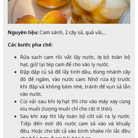
Nguyên liệu:
Cam sành, 2 cây sả, quả vải,…
Các bước pha chế:
Rửa sạch cam rồi vắt lấy nước, lọc bỏ toàn bộ
hạt, giữ lại tép cam để cho vào ly nước.
Đập dập củ sả để lấy tinh dầu, dùng nhánh cây
đó để ngâm, vào nước cam. Nhớ rửa kỹ trước
khi đập và không băm nhé, tránh để vụn sả lẫn
vào nước.
Cùi vải sau khi lọc hạt thì cho vào máy xay cùng
xíu muối (lượng muối chỉ cho rất ít thôi).
Sau khi xay thì lấy toàn bộ cốt vải ra ly nước.
Tiếp đến mới đỏ nước cam sả vào và khuấy
đều. Hoặc cho tất cả vào bình shake rồi lắc đều