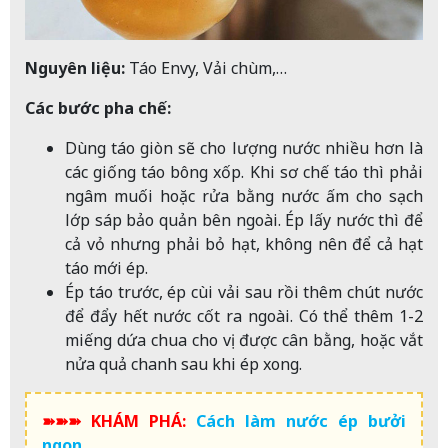
Nguyên liệu:
Táo Envy, Vải chùm,…
Các bước pha chế:
Dùng táo giòn sẽ cho lượng nước nhiều hơn là
các giống táo bông xốp. Khi sơ chế táo thì phải
ngâm muối hoặc rửa bằng nước ấm cho sạch
lớp sáp bảo quản bên ngoài. Ép lấy nước thì để
cả vỏ nhưng phải bỏ hạt, không nên để cả hạt
táo mới ép.
Ép táo trước, ép cùi vải sau rồi thêm chút nước
để đẩy hết nước cốt ra ngoài. Có thể thêm 1-2
miếng dứa chua cho vị được cân bằng, hoặc vắt
nửa quả chanh sau khi ép xong.
➽➽➽ KHÁM PHÁ:
Cách làm nước ép bưởi
ngon