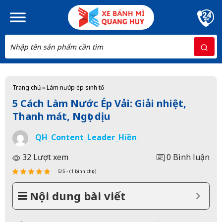
Skip to main content
Trang chủ
»
Làm nướp ép sinh tố
5 Cách Làm Nước Ép Vải: Giải nhiệt,
Thanh mát, Ngọt dịu
QH_Content_Leader_Hiền
32 Lượt xem
0 Bình luận
5/5 - (1 bình chọn)
Nội dung bài viết