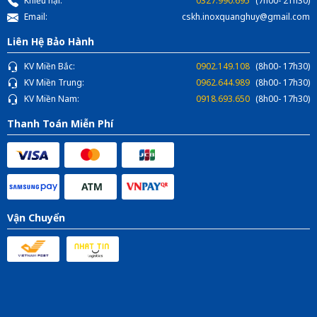
Khiếu nại:
0327.990.695
(7h00- 21h30)
Email:
cskh.inoxquanghuy@gmail.com
Liên Hệ Bảo Hành
KV Miền Bắc:
0902.149.108
(8h00- 17h30)
KV Miền Trung:
0962.644.989
(8h00- 17h30)
KV Miền Nam:
0918.693.650
(8h00- 17h30)
Thanh Toán Miễn Phí
Vận Chuyển