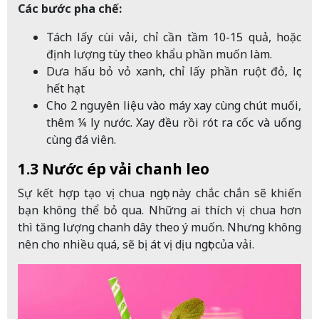
Các bước pha chế:
Tách lấy cùi vải, chỉ cần tầm 10-15 quả, hoặc
định lượng tùy theo khẩu phần muốn làm.
Dưa hấu bỏ vỏ xanh, chỉ lấy phần ruột đỏ, lọc
hết hạt
Cho 2 nguyên liệu vào máy xay cùng chút muối,
thêm ¼ ly nước. Xay đều rồi rót ra cốc và uống
cùng đá viên.
1.3 Nước ép vải chanh leo
Sự kết hợp tạo vị chua ngọt này chắc chắn sẽ khiến
bạn không thể bỏ qua. Những ai thích vị chua hơn
thì tăng lượng chanh dây theo ý muốn. Nhưng không
nên cho nhiều quá, sẽ bị át vị dịu ngọt của vải.