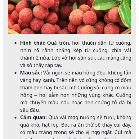
Hình thái:
Quả tròn, hơi thuôn dần từ cuống,
nhìn rõ rãnh thẳng kép từ cuống, chia vải
thành 2 nửa. Lớp vỏ hơi sần sùi, các mảng căng
và sờ thấy ráp tay.
Màu sắc:
Vải ngon sẽ màu hồng đều, không lẫn
vàng hay xanh. Trên nền vỏ cũng không có đốm
thâm đen hay bị sâu mọt. Cuống vải cũng có màu
hồng – hơi sẫm hơn những vùng khác. Cuống
mà chuyển màu nâu hoặc đen chứng tỏ đã bị
sâu đầu.
Cảm quan:
Quả vải mọng nướng sẽ tươi, không
quá khô, hạt lép. Bóc ra ăn thử sẽ thấy cùi dày,
có màu trắng trong sẽ cho vị ngọt ngất. Cùi mà