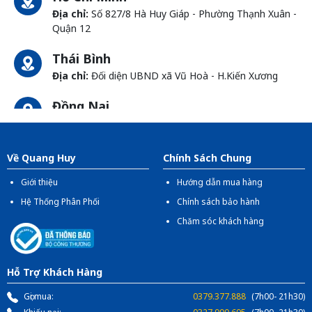
Địa chỉ:
Số 827/8 Hà Huy Giáp - Phường Thạnh Xuân -
Quận 12
Thái Bình
Địa chỉ:
Đối diện UBND xã Vũ Hoà - H.Kiến Xương
Đồng Nai
Địa chỉ:
1066- QL 51 Tổ 3 - Ấp Đồng - Phước Tân -
Biên Hòa
Về Quang Huy
Chính Sách Chung
Giới thiệu
Hướng dẫn mua hàng
Hệ Thống Phân Phối
Chính sách bảo hành
Chăm sóc khách hàng
Hỗ Trợ Khách Hàng
Gọi mua:
0379.377.888
(7h00- 21h30)