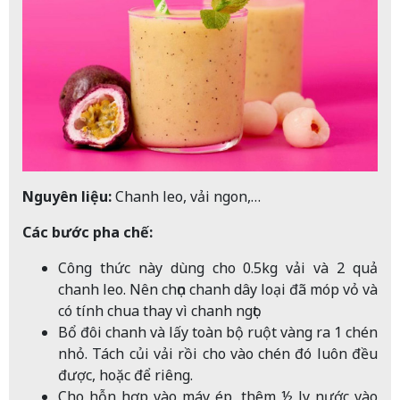
Nguyên liệu:
Chanh leo, vải ngon,…
Các bước pha chế:
Công thức này dùng cho 0.5kg vải và 2 quả
chanh leo. Nên chọn chanh dây loại đã móp vỏ và
có tính chua thay vì chanh ngọt.
Bổ đôi chanh và lấy toàn bộ ruột vàng ra 1 chén
nhỏ. Tách củi vải rồi cho vào chén đó luôn đều
được, hoặc để riêng.
Cho hỗn hợp vào máy ép, thêm ½ ly nước vào